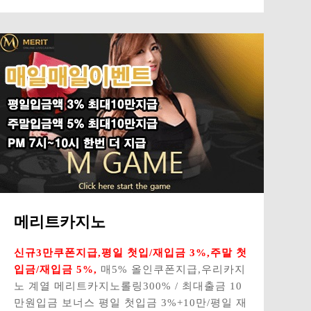
메리트카지노
신규3만쿠폰지급,평일 첫입/재입금 3%,주말 첫
입금/재입금 5%,
매5% 올인쿠폰지급,우리카지
노 계열 메리트카지노롤링300% / 최대출금 10
만원입금 보너스 평일 첫입금 3%+10만/평일 재