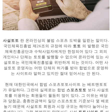
사설토토
란 온라인상의 불법 스포츠 도박을 일컫는 말이다.
국민체육진흥법 제26조의 규정에 따라
토토
의 발행은 국민
체육진흥공단과 수탁사업자에게만 한정되어 있다 그 외의
개인이나 단체는 토토를 발행할 수 없으며 온라인에 있는 사
설토토는 국민체육진흥법을 위반하게 되는 것이다. 어떤 사
설토토 운영자는 어떤 단체의 허가를 받아 합법으로 운영하
는 사이트라 말하고 있지만 절대 믿어서는 안 된다.
현재 대한민국에서 합법 스포츠토토사이트 는 베트맨토토
가 유일하다. 그런데 실제로는 합법
스포츠토토
보다 사설토
토를 이용하는 회원들이 월등히 많이 있다. 그 이유는 배당
과 당첨금, 충환전금액이 일단 스포츠토토 기준보다 몇 배로
높기 때문에 사설토토 회원과 시장 규모는 해마다 늘어나는
추세입니다. 그럼 불법인지 알면서도 사설
토토사이트
를 선