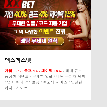
엑스엑스벳
가입 40%, 콤프 4%, 페이백 15%
/ 최대 규모
풍성한 이벤트 / 무제한 입플 / 베팅 무제재 원칙
/ 업계 최대 2억 보증 / 최고의 서비스 / 안전한
카지노사이트