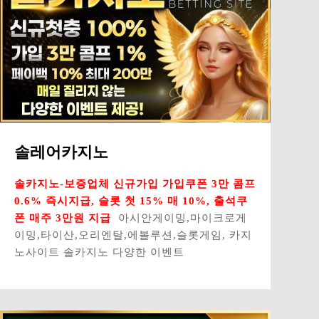
솔레어카지노
솔카지노-보증업체 신규가입 가입쿠폰 3만 콤프
0.6% 즉시지급, 슬롯 첫 15% 매 10%, 출석쿠
폰 매주 3만원 지급
아시안게이밍,마이크로게
이밍,타이산,오리엔탈,에볼루션,슬롯게임, 카지
노사이트 솔카지노 다양한 이벤트