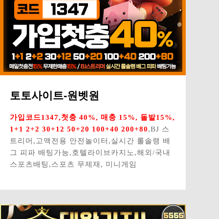
토토사이트-원벳원
가입코드1347,첫충 40%, 매충 15%, 돌발15%,
1+1 2+2 30+12 50+20 100+40 200+80
,BJ 스
트리머,고액전용 안전놀이터,실시간 롤솔랭 배
그 피파 배팅가능,호텔라이브카지노,해외/국내
스포츠배팅,스포츠 무제재, 미니게임