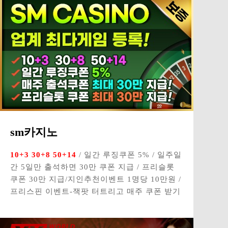
sm카지노
10+3 30+8 50+14
/ 일간 루징쿠폰 5% / 일주일
간 5일만 출석하면 30만 쿠폰 지급 / 프리슬롯
쿠폰 30만 지급/지인추천이벤트 1명당 10만원 /
프리스핀 이벤트-잭팟 터트리고 매주 쿠폰 받기