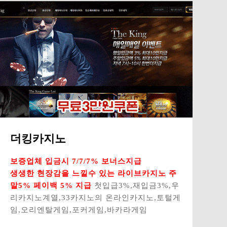
더킹카지노
보증업체 입금시 7/7/7% 보너스지급
생생한 현장감을 느낄수 있는 라이브카지노 주
말5% 페이백 5% 지급
첫입급3%,재입금3%,우
리카지노계열,33카지노의 온라인카지노,토털게
임,오리엔탈게임,포커게임,바카라게임