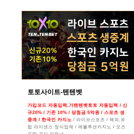
토토사이트-텐텐벳
가입코드 자동입력,가텐텐벳토토 자동입력 / 신
규20% / 기존 10% / 당첨금 5억원 / 스포츠 생
중계 / 한국인 카지노
/ 라이브스포츠 / 해외,유
럽 라이센스 정식업체 / 에볼루션카지노 / 오즈
포탈 공식 파트너