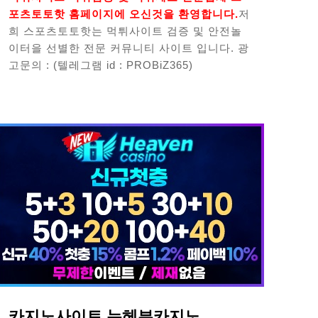
포츠토토핫 홈페이지에 오신것을 환영합니다.
저
희 스포츠토토핫는 먹튀사이트 검증 및 안전놀
이터을 선별한 전문 커뮤니티 사이트 입니다. 광
고문의 : (텔레그램 id : PROBiZ365)
카지노사이트 뉴헤븐카지노