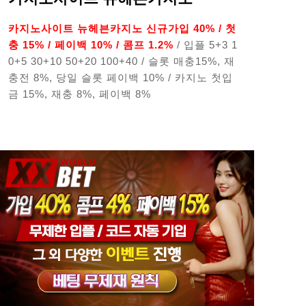
카지노사이트 뉴헤븐카지노 신규가입 40% / 첫
충 15% / 페이백 10% / 콤프 1.2%
/ 입플 5+3 1
0+5 30+10 50+20 100+40 / 슬롯 매충15%, 재
충전 8%, 당일 슬롯 페이백 10% / 카지노 첫입
금 15%, 재충 8%, 페이백 8%