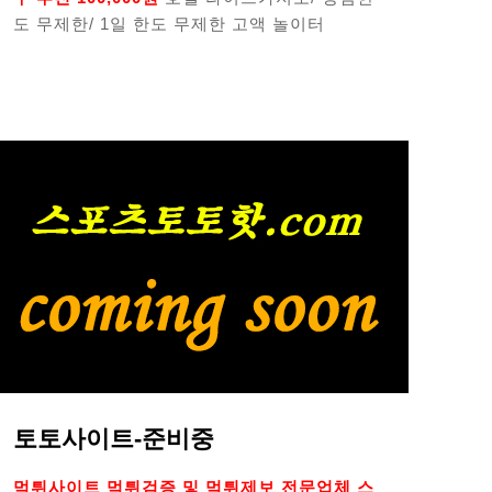
도 무제한/ 1일 한도 무제한 고액 놀이터
토토사이트-준비중
먹튀사이트 먹튀검증 및 먹튀제보 전문업체 스