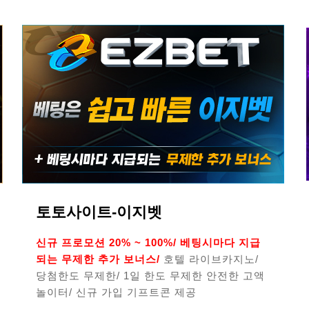
토토사이트-이지벳
신규 프로모션 20% ~ 100%/ 베팅시마다 지급
되는 무제한 추가 보너스/
호텔 라이브카지노/
당첨한도 무제한/ 1일 한도 무제한 안전한 고액
놀이터/ 신규 가입 기프트콘 제공