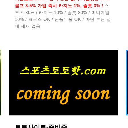
콤프 3.5% 가입 즉시 카지노 1%, 슬롯 3% /
스
포츠 30% / 카지노 10% / 슬롯 20% / 미니게임
10% / 크로스 OK / 단폴두폴 OK / 마틴 루틴 절
대 제재 없음
토토사이트-준비중