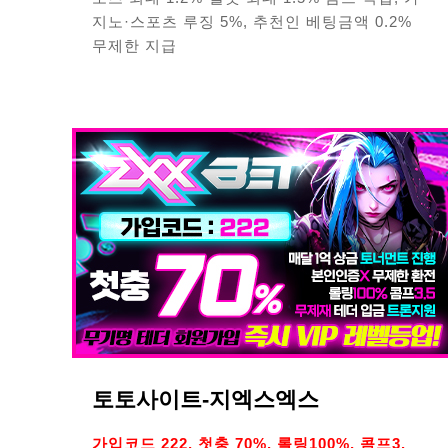
지노·스포츠 루징 5%, 추천인 베팅금액 0.2%
무제한 지급
토토사이트-지엑스엑스
가입코드 222, 첫충 70%, 롤링100%, 콤프3.