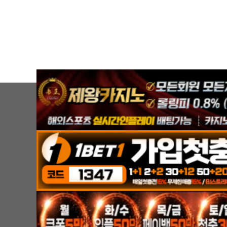
다음
맨끝