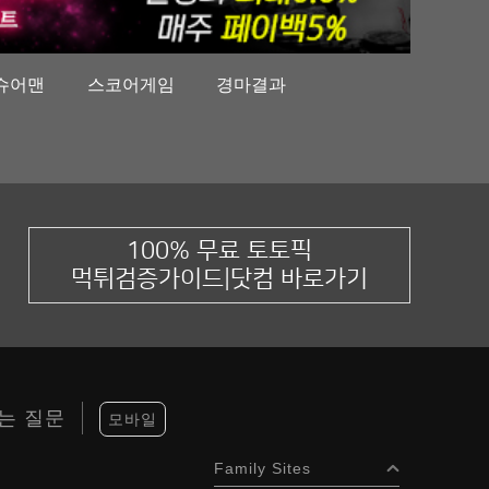
슈어맨
스코어게임
경마결과
100% 무료 토토픽
먹튀검증가이드|닷컴 바로가기
는 질문
모바일
Family Sites