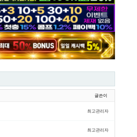
글쓴이
최고관리자
최고관리자