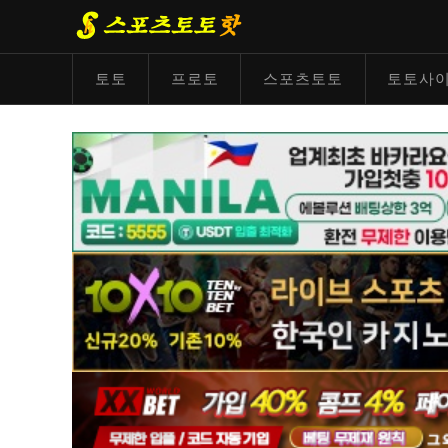
토토
프로토
스포츠토토
토토사