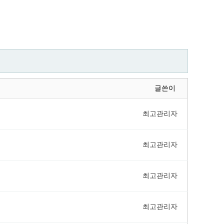
글쓴이
최고관리자
최고관리자
최고관리자
최고관리자