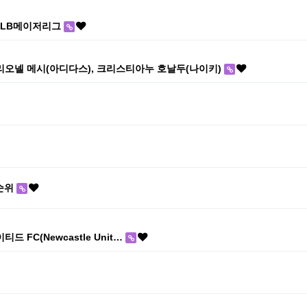
 MLB메이저리그
 리오넬 메시(아디다스), 크리스티아누 호날두(나이키)
순위
이티드 FC(Newcastle Unit…