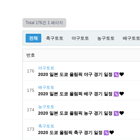
Total 176건
1 페이지
전체
축구토토
야구토토
농구토토
배구토
번호
야구토토
176
2020 일본 도쿄 올림픽 야구 경기 일정
배구토토
175
2020 일본 도쿄 올림픽 배구 경기 일정
농구토토
174
2020 일본 도쿄 올림픽 농구 경기 일정
축구토토
173
2020 도쿄 올림픽 축구 경기 일정