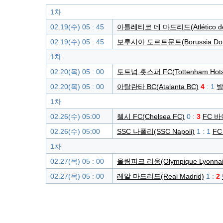
1차
02.19(수) 05 : 45
아틀레티코 데 마드리드(Atlético de 
02.19(수) 05 : 45
보루시아 도르트문트(Borussia Dor
1차
02.20(목) 05 : 00
토트넘 홋스퍼 FC(Tottenham Hotsp
02.20(목) 05 : 00
아탈란타 BC(Atalanta BC)
4
: 1
발
1차
02.26(수) 05:00
첼시 FC(Chelsea FC)
0 :
3
FC 바
02.26(수) 05:00
SSC 나폴리(SSC Napoli)
1 : 1
FC
1차
02.27(목) 05 : 00
올림피크 리옹(Olympique Lyonnai
02.27(목) 05 : 00
레알 마드리드(Real Madrid)
1 :
2