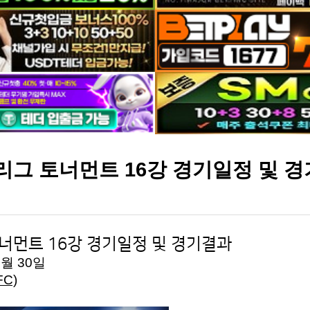
피언스리그 토너먼트 16강 경기일정 및 
너먼트 16강
경기일정 및 경기결과
5월 30일
FC)