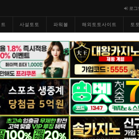
로그
이트
사설토토
파워볼
해외토토사이트
토