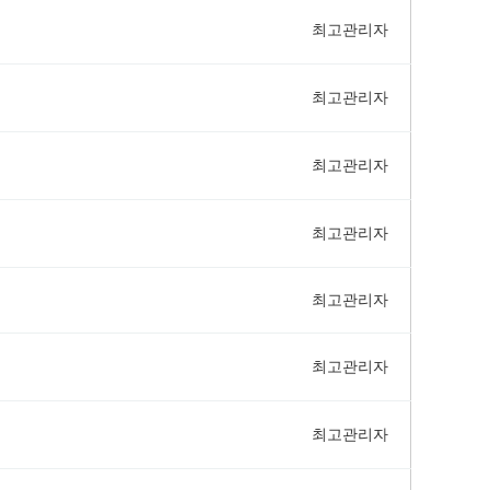
최고관리자
최고관리자
최고관리자
최고관리자
최고관리자
최고관리자
최고관리자