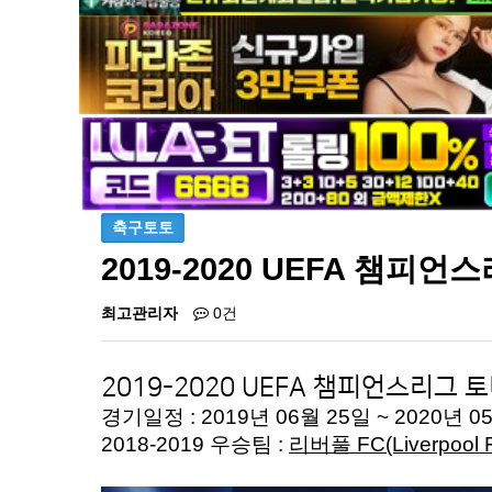
축구토토
2019-2020 UEFA 챔
최고관리자
0건
2019-2020 UEFA 챔피언스리그
토
경기일정 : 2019년 06월 25일 ~ 2020년 0
2018-2019 우승팀 :
리버풀 FC(Liverpool 