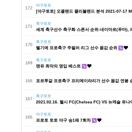
야구토토
172
[야구토토] 오클랜드 클리블랜드 분석 2021-07-17
축구토토
171
세계 축구선수 축구화 스폰서 순위-네이마르(푸마),
축구토토
170
벨기에 프로축구 주필러 리그 선수 몸값 순위
축구토토
169
맨유 최악의 영입 베스트
168
포르투갈 프로축구 프리메이라리가 선수 몸값 연봉 
축구토토
167
2021.02.16. 첼시 FC(Chelsea FC) VS 뉴캐슬 유나
야구토토
166
프로토 토토 야구 승1패 7회차