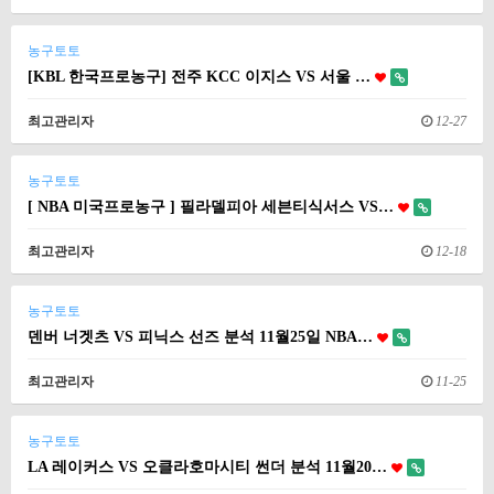
농구토토
[KBL 한국프로농구] 전주 KCC 이지스 VS 서울 …
최고관리자
12-27
농구토토
[ NBA 미국프로농구 ] 필라델피아 세븐티식서스 VS…
최고관리자
12-18
농구토토
덴버 너겟츠 VS 피닉스 선즈 분석 11월25일 NBA…
최고관리자
11-25
농구토토
LA 레이커스 VS 오클라호마시티 썬더 분석 11월20…