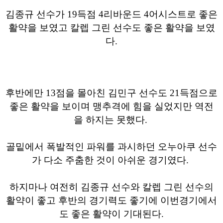
김종규 선수가
19득점 4리바운드 4어시스트로 좋은
활약을 보였고 칼렙 그린 선수도 좋은 활약을 보였
다.
후반에만 13점을 몰아친 김민구 선수도 21득점으로
좋은 활약을 보이며 맹추격에 힘을 실었지만
역전
을 하지는 못했다.
골밑에서 폭발적인 파워를 과시하던 오누아쿠 선수
가 다소 주춤한 것이
아쉬운 경기였다.
하지마나 여전히 김종규 선수와 칼렙 그린 선수의
활약이 좋고 후반의 경기
력도 좋기에 이번경기에서
도 좋은 활약이 기대된다.