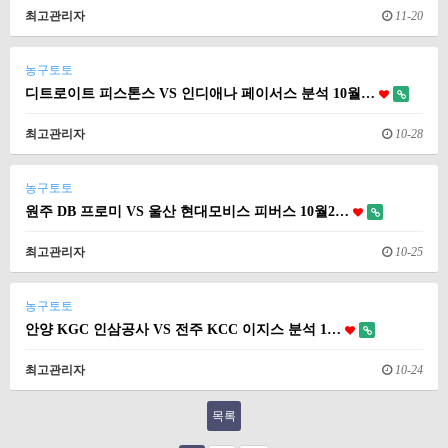
최고관리자
11-20
농구토토
디트로이트 피스톤스 VS 인디애나 페이서스 분석 10월…
최고관리자
10-28
농구토토
원주 DB 프로미 VS 울산 현대모비스 피버스 10월2…
최고관리자
10-25
농구토토
안양 KGC 인삼공사 VS 전주 KCC 이지스 분석 1…
최고관리자
10-24
목록