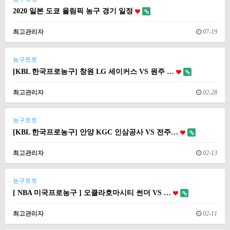
2020 일본 도쿄 올림픽 농구 경기 일정
최고관리자
07-19
농구토토
[KBL 한국프로농구] 창원 LG 세이커스 VS 원주 …
최고관리자
02-28
농구토토
[KBL 한국프로농구] 안양 KGC 인삼공사 VS 전주…
최고관리자
02-13
농구토토
[ NBA 미국프로농구 ] 오클라호마시티 썬더 VS …
최고관리자
02-11