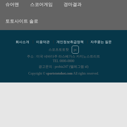
슈어맨
스코어게임
경마결과
토토사이트 솔로
회사소개
이용약관
개인정보취급정책
자주묻는 질문
스포츠토토핫
pc
주소 : 미국 네바다주 라스베가스 카지노스트리트
TEL 0000-0000
광고문의 : probiz247 (텔레그램 id)
Copyright ©
sportstotohot.com
All rights reserved.