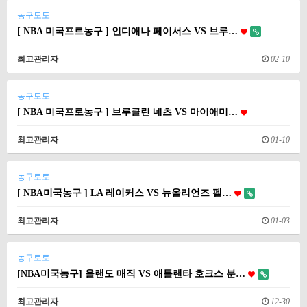
농구토토
[ NBA 미국프르농구 ] 인디애나 페이서스 VS 브루…
최고관리자
02-10
농구토토
[ NBA 미국프로농구 ] 브루클린 네츠 VS 마이애미…
최고관리자
01-10
농구토토
[ NBA미국농구 ] LA 레이커스 VS 뉴올리언즈 펠…
최고관리자
01-03
농구토토
[NBA미국농구] 올랜도 매직 VS 애틀랜타 호크스 분…
최고관리자
12-30