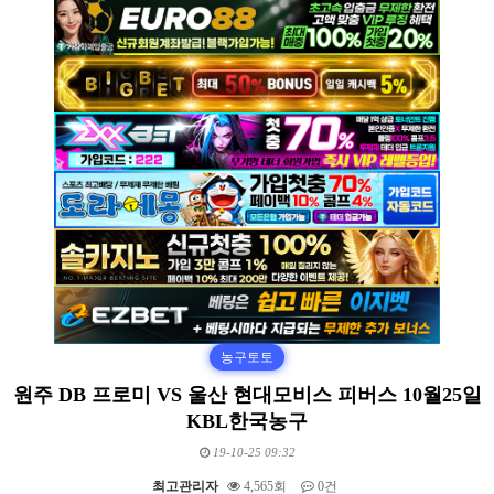
농구토토
원주 DB 프로미 VS 울산 현대모비스 피버스 10월25일
KBL한국농구
19-10-25 09:32
최고관리자
4,565회
0건