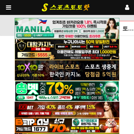
토토픽 글보기