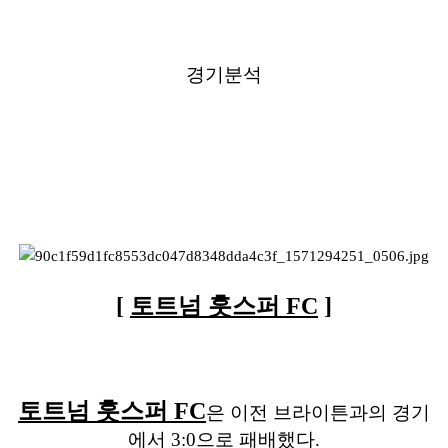
경기분석
[
토트넘 훗스퍼 FC
]
토트넘 훗스퍼 FC
은 이전 브라이튼과의 경기
에서 3:0으로 패배했다.