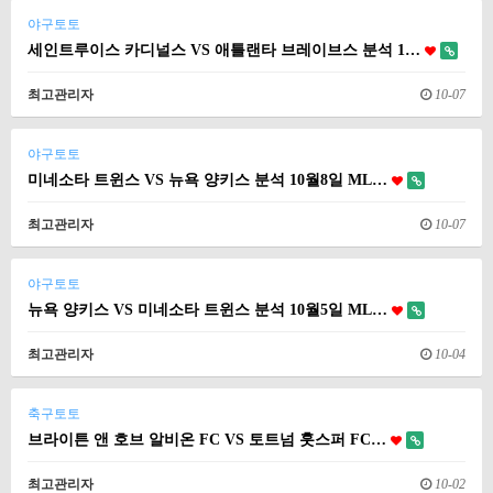
야구토토
세인트루이스 카디널스 VS 애틀랜타 브레이브스 분석 1…
최고관리자
10-07
야구토토
미네소타 트윈스 VS 뉴욕 양키스 분석 10월8일 ML…
최고관리자
10-07
야구토토
뉴욕 양키스 VS 미네소타 트윈스 분석 10월5일 ML…
최고관리자
10-04
축구토토
브라이튼 앤 호브 알비온 FC VS 토트넘 훗스퍼 FC…
최고관리자
10-02