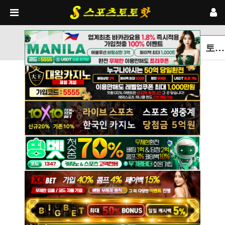
토토픽 글보기