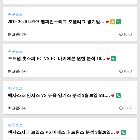
축구토토
2019-2020 UEFA 챔피언스리그 조별리그 경기일…
최고관리자
10-01
축구토토
토트넘 훗스퍼 FC VS FC 바이에른 뮌헨 분석 10…
최고관리자
10-01
야구토토
텍사스 레인저스 VS 뉴욕 양키스 분석 9월30일 ML…
최고관리자
09-30
야구토토
캔자스시티 로열스 VS 미네소타 트윈스 분석 9월28일…