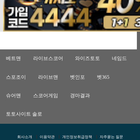
베트맨
라이브스코어
와이즈토토
네임드
스포조이
라이브맨
벳인포
벳365
슈어맨
스코어게임
경마결과
토토사이트 솔로
회사소개
이용약관
개인정보취급정책
자주묻는 질문