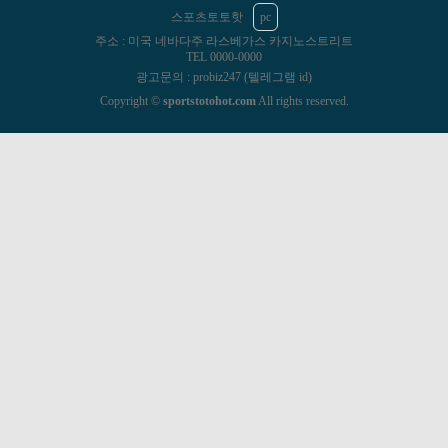
스포츠토토핫
pc
주소 : 미국 네바다주 라스베가스 카지노스트리트
TEL 0000-0000
광고문의 : probiz247 (텔레그램 id)
Copyright ©
sportstotohot.com
All rights reserved.