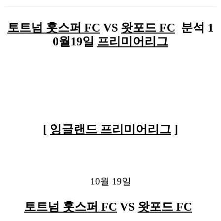
본문
토트넘 훗스퍼 FC
VS
왓포드 FC
분석 1
0월19일
프리미어리그
[
잉글랜드 프리미어리그
]
10월 19일
토트넘 훗스퍼 FC
VS
왓포드 FC