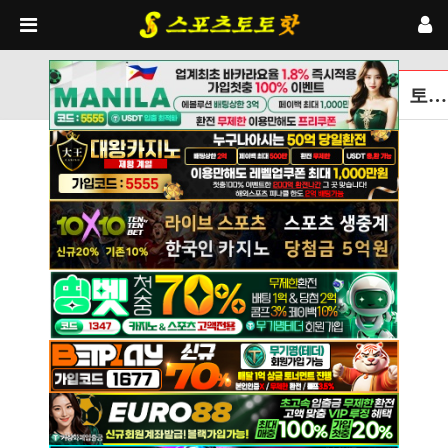
토토픽 글보기