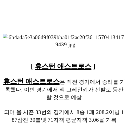
[
휴스턴 애스트로스
]
휴스턴 애스트로스
은 직전 경기에서 승리를 기
록했다. 이번 경기에서 잭 그레인키가 선발로 등판
할 것으로 예상
되며 올 시즌 33번의 경기에서 8승 1패 208.2이닝 1
87삼진 30볼넷 71자책 평균자책 3.06을 기록