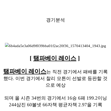
경기분석
[
탬파베이 레이스
]
탬파베이 레이스
는 직전 경기에서 패배를 기록
했다. 이번 경기에서 찰리 모튼이 선발로 등판할 것
으로 예상
되며 올 시즌 34번의 경기에서 16승 6패 199.2이닝
244삼진 60볼넷 66자책 평균자책 2.97을 기록