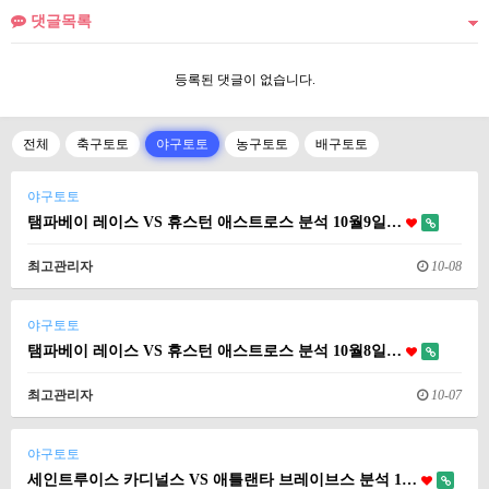
댓글목록
등록된 댓글이 없습니다.
전체
축구토토
야구토토
농구토토
배구토토
야구토토
탬파베이 레이스 VS 휴스턴 애스트로스 분석 10월9일…
최고관리자
10-08
야구토토
탬파베이 레이스 VS 휴스턴 애스트로스 분석 10월8일…
최고관리자
10-07
야구토토
세인트루이스 카디널스 VS 애틀랜타 브레이브스 분석 1…