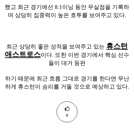
했고 최근 경기에선 8.1이닝 동안 무실점을 기록하
며 상당히 집중력이 높은 호투를 보여주고 있다.
휴스턴
최근 상당히 좋은 성적을 보여주고 있는
애스트로스
이다. 또한 이번 경기에서 핵심 선수
들이 대거 등판
하기 때문에 최근 흐름 그대로 경기를 한다면 무난
하게 휴스턴이 승리를 거둘 것으로 예상하고 있다.
0