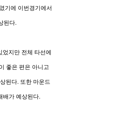
보였기에 이번경기에서
상된다.
 있었지만 전체 타선에
이 좋은 편은 아니고
상된다. 또한 마운드
패배가 예상된다.