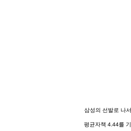
삼성의 선발로 나서
평균자책 4.44를 