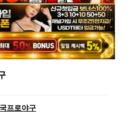
구
한국프로야구