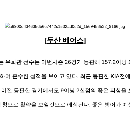
[
두산 베어스
]
 유희관 선수는 이번시즌 26경기 등판해 157.2이닝 
록하며 준수한 성적을 보이고 있다. 최근 등판한 KIA전에
 이전 등판한 경기에서도 9이닝 2실점의 좋은 피칭
피칭으로 활약을 보일것으로 예상된다. 좋은 방어가 예