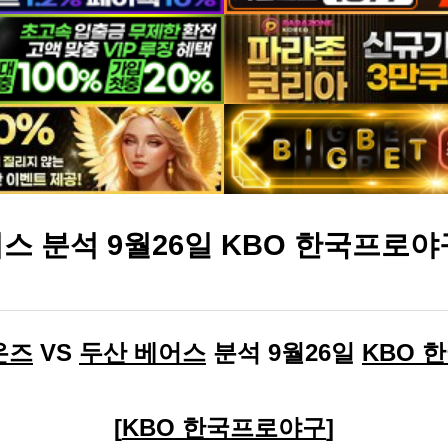
어스 분석 9월26일 KBO 한국프로야
온즈
VS
두산 베어스
분석 9월26일
KBO 
[
KBO 한국프로야구
]