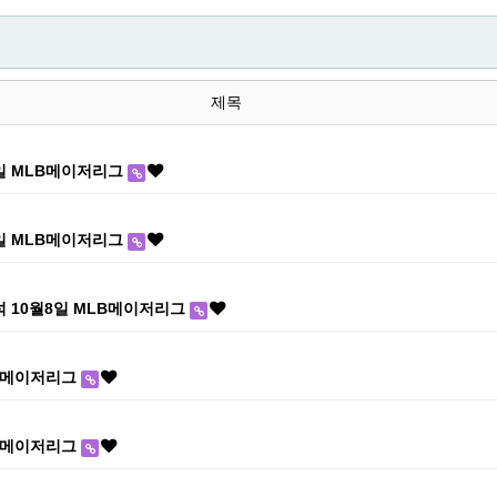
토
제목
9일 MLB메이저리그
8일 MLB메이저리그
 10월8일 MLB메이저리그
LB메이저리그
LB메이저리그