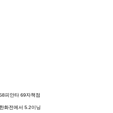
58피안타 69자책점
 한화전에서 5.2이닝