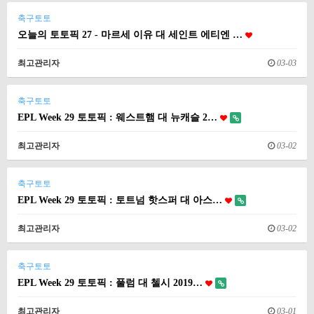
축구토토
오늘의 토토픽 27 - 마르세 이유 대 세인트 에티엔 …
최고관리자
03-03
축구토토
EPL Week 29 토토픽 : 웨스트햄 대 뉴캐슬 2…
최고관리자
03-02
축구토토
EPL Week 29 토토픽 : 토트넘 핫스퍼 대 아스…
최고관리자
03-02
축구토토
EPL Week 29 토토픽 : 풀럼 대 첼시 2019…
최고관리자
03-01