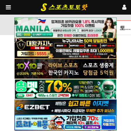
토토픽 글보기