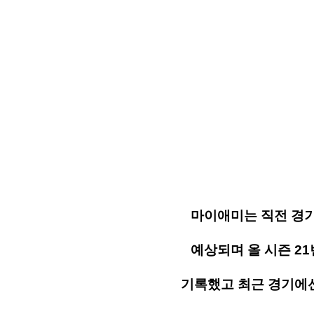
마이애미는 직전 경기
예상되며 올 시즌 21번
기록했고 최근 경기에선