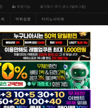
인
회원가입
즐겨찾기 추가 광고 (텔레그램)
토픽
먹튀검증
카지노사이트