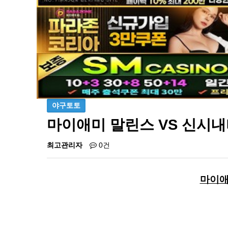
야구토토
마이애미 말린스 VS 신시내
최고관리자
0건
마이애