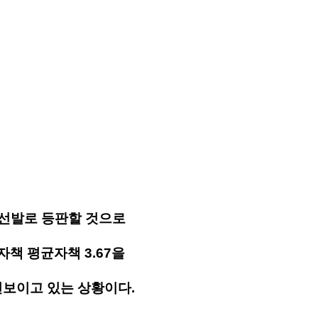
 선발로 등판할 것으로
8자책 평균자책 3.67을
선보이고 있는 상황이다.