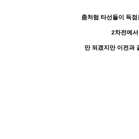
좀처럼 타선들이 득점
2차전에서
만 되겠지만 이전과 