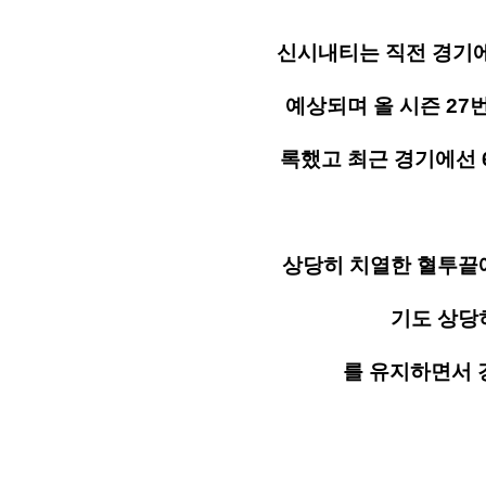
신시내티는 직전 경기에
예상되며 올 시즌 27번
록했고 최근 경기에선 
상당히 치열한 혈투끝에
기도 상당
를 유지하면서 