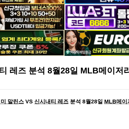
티 레즈 분석 8월28일 MLB메이저
미 말린스
VS
신시내티 레즈
분석 8월28일
MLB메이