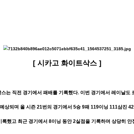
[ 시카고 화이트삭스 ]
스는 직전 경기에서 패배를 기록했다. 이번 경기에서 레이날도 
상되며 올 시즌 21번의 경기에서 5승 9패 119이닝 111삼진 4
 기록했고 최근 경기에서 8이닝 동안 2실점을 기록하며 상당히 