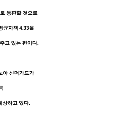
발로 등판할 것으로
평균자책 4.33을
주고 있는 편이다.
 노아 신더가드가
큼
예상하고 있다.