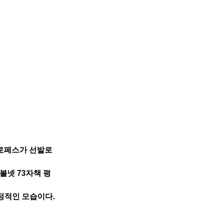
로페스가 선발로
2볼넷 73자책 평
안정적인 모습이다.