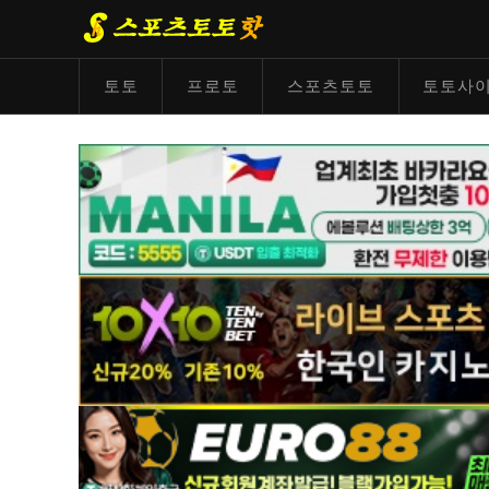
토토
프로토
스포츠토토
토토사