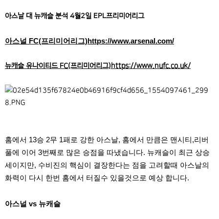
본문
아스날
대
뉴캐슬 분석 4월2일 EPL프리미어리그
아스널 FC(프리미어리그)https://www.arsenal.com/
뉴캐슬 유나이티드 FC(프리미어리그)https://www.nufc.co.uk/
홈에서 13승 2무 1패로 강한 아스날, 홈에서 만큼은 맨시티,리버
풀에 이어 3번째로 많은 승점을 따냈습니다. 뉴캐슬이 최근 상승
세이지만, 수비진의 핵심이 결장한다는 점을 고려할때 아스날의
화력이 다시 한번 홈에서 터질수 있을것으로 예상 합니다.
아스널 vs 뉴캐슬