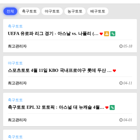
전체
축구토토
야구토토
농구토토
배구토토
축구토토
UEFA 유로파 리그 경기 - 아스날 vs. 나폴리 (…
최고관리자
05-18
야구토토
스포츠토토 4월 11일 KBO 국내프로야구 롯데 두산 …
최고관리자
04-11
축구토토
축구토토 EPL 32 토토픽 : 아스널 대 뉴캐슬 4월…
최고관리자
04-01
축구토토