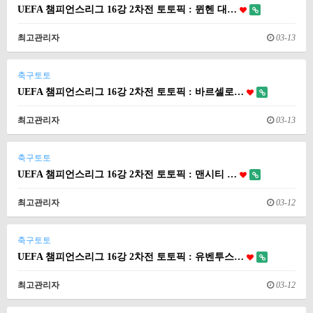
UEFA 챔피언스리그 16강 2차전 토토픽 : 뮌헨 대…
최고관리자
03-13
축구토토
UEFA 챔피언스리그 16강 2차전 토토픽 : 바르셀로…
최고관리자
03-13
축구토토
UEFA 챔피언스리그 16강 2차전 토토픽 : 맨시티 …
최고관리자
03-12
축구토토
UEFA 챔피언스리그 16강 2차전 토토픽 : 유벤투스…
최고관리자
03-12