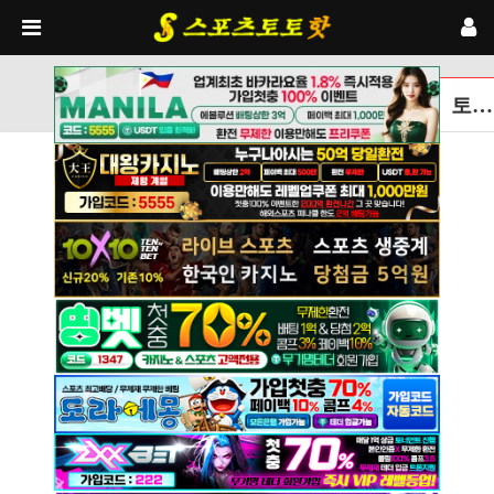
토토픽 글보기