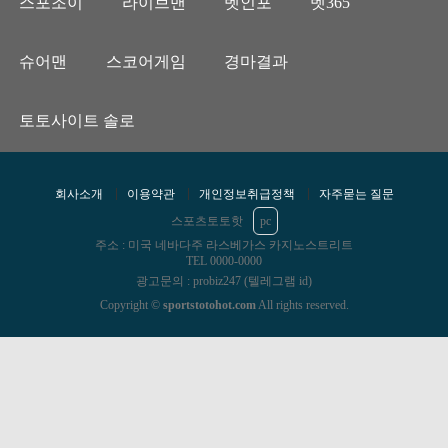
스포조이
라이브맨
벳인포
벳365
슈어맨
스코어게임
경마결과
토토사이트 솔로
회사소개
이용약관
개인정보취급정책
자주묻는 질문
스포츠토토핫
pc
주소 : 미국 네바다주 라스베가스 카지노스트리트
TEL 0000-0000
광고문의 : probiz247 (텔레그램 id)
Copyright ©
sportstotohot.com
All rights reserved.