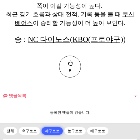
쪽이 이길 가능성이 높다.
최근 경기 흐름과 상대 전적, 기록 등을 볼 때
두산
베어스
이 승리할 가능성이 더 높아 보인다.
승 :
NC 다이노스
(
KBO(프로야구)
)
0
댓글목록
등록된 댓글이 없습니다.
전체
축구토토
야구토토
농구토토
배구토토