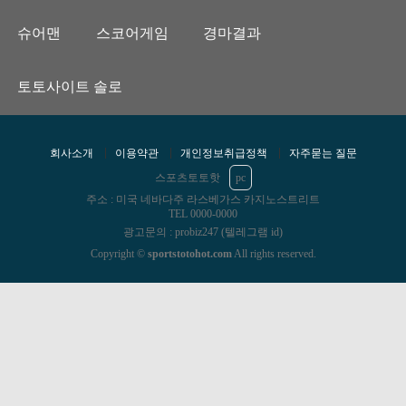
슈어맨
스코어게임
경마결과
토토사이트 솔로
회사소개
이용약관
개인정보취급정책
자주묻는 질문
스포츠토토핫
pc
주소 : 미국 네바다주 라스베가스 카지노스트리트
TEL 0000-0000
광고문의 : probiz247 (텔레그램 id)
Copyright ©
sportstotohot.com
All rights reserved.