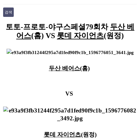
검색
본문
토토-프로토-야구스페셜79회차
두산 베
어스
(홈) VS
롯데 자이언츠
(원정)
두산 베어스
(홈)
VS
롯데 자이언츠
(원정)