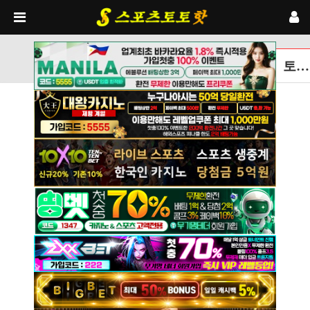
토토픽 글보기