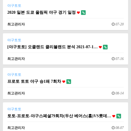
야구토토
2020 일본 도쿄 올림픽 야구 경기 일정
최고관리자
07-20
야구토토
[야구토토] 오클랜드 클리블랜드 분석 2021-07-1…
최고관리자
07-16
야구토토
프로토 토토 야구 승1패 7회차
최고관리자
08-14
야구토토
토토-프로토-야구스페셜79회차(두산 베어스(홈)VS롯데…
최고관리자
08-07