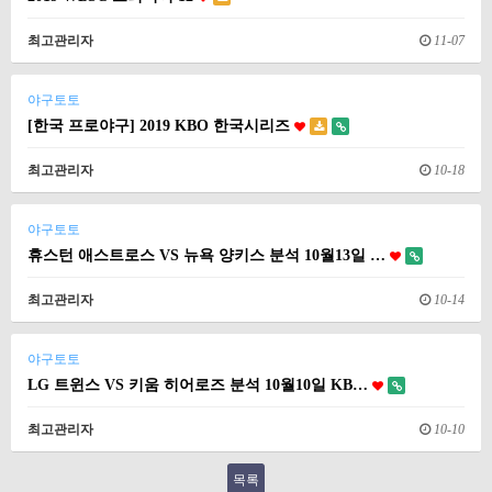
최고관리자
11-07
야구토토
[한국 프로야구] 2019 KBO 한국시리즈
최고관리자
10-18
야구토토
휴스턴 애스트로스 VS 뉴욕 양키스 분석 10월13일 …
최고관리자
10-14
야구토토
LG 트윈스 VS 키움 히어로즈 분석 10월10일 KB…
최고관리자
10-10
목록