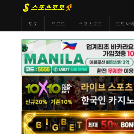
토토
프로토
스포츠토토
토토사