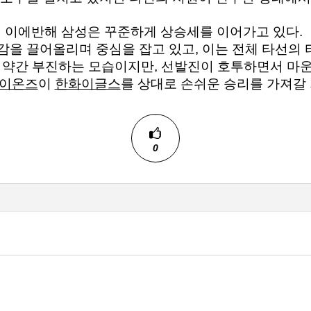
이에반해 삼성은 꾸준하게 상승세를 이어가고 있다.
을 끌어올리며 중심을 잡고 있고, 이는 전체 타선의 
 약간 부진하는 모습이지만, 선발진이 호투하면서 마운
이온즈
이
한화이글스
를 상대로 손쉬운 승리를 가져갈
0