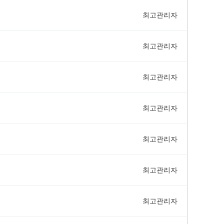
최고관리자
최고관리자
최고관리자
최고관리자
최고관리자
최고관리자
최고관리자