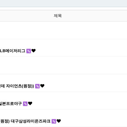
토
제목
 MLB메이저리그
롯데 자이언츠(원정))
B 일본프로야구
글스(원정) 대구삼성라이온즈파크