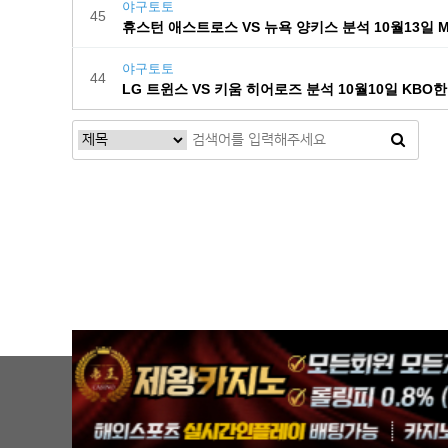
야구토토
45
휴스턴 애스트로스 VS 뉴욕 양키스 분석 10월13일
야구토토
44
LG 트윈스 VS 키움 히어로즈 분석 10월10일 K
맨끝