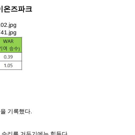
라이온즈파크
0을 기록했다.
 승리를 거두기에는 힘들다.