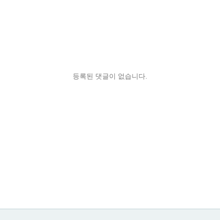
등록된 댓글이 없습니다.