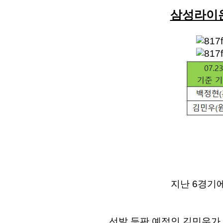
삼성라이
지난 6경기에
선발 등판 예정인
김민우
가