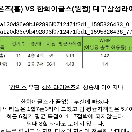
온즈
(홈) VS
한화이글스
(원정) 대구삼성
'
강민호
부활'
삼성라이온즈
의 상승세 이어지나
한화이글스
가 끝없는 부진에 빠졌다.
서 타율은 1할7푼3리에 그쳤고 팀 평균자책점은 5.4
최근 6경기 평균 득점이 1.17점밖에 되지않는다.
팀내 3할 타자도 보이지 않는다.
 호투를 펼치고 있지만 타선의 지원이 전무한 상태에서