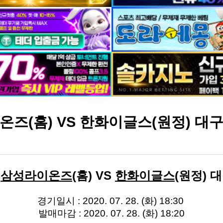
라이온즈(홈) VS 한화이글스(원정)
차
삼성라이온즈
(홈) VS
한화이글스
(원정)
경기일시 : 2020. 07. 28. (화) 18:30
발매마감 : 2020. 07. 28. (화) 18:20