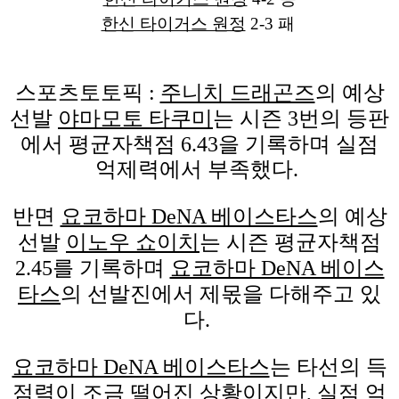
한신 타이거스 원정
2-3 패
스포츠토토픽 :
주니치 드래곤즈
의 예상
선발
야마모토 타쿠미
는 시즌 3번의 등판
에서 평균자책점 6.43을 기록하며 실점
억제력에서 부족했다.
반면
요코하마 DeNA 베이스타스
의 예상
선발
이노우 쇼이치
는 시즌 평균자책점
2.45를 기록하며
요코하마 DeNA 베이스
타스
의 선발진에서 제몫을 다해주고 있
다.
요코하마 DeNA 베이스타스
는 타선의 득
점력이 조금 떨어진 상황이지만, 실점 억