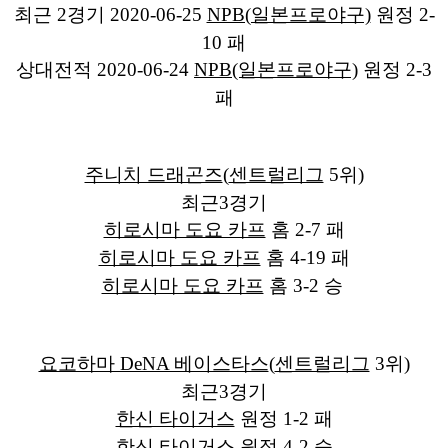
최근 2경기 2020-06-25
NPB(일본프로야구)
원정 2-
10 패
상대전적 2020-06-24
NPB(일본프로야구)
원정 2-3
패
주니치 드래곤즈
(
센트럴리그
5위)
최근3경기
히로시마 도요 카프
홈 2-7 패
히로시마 도요 카프
홈 4-19 패
히로시마 도요 카프
홈 3-2 승
요코하마 DeNA 베이스타스
(
센트럴리그
3위)
최근3경기
한신 타이거스
원정 1-2 패
한신 타이거스 원정
4-2 승