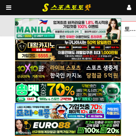
토토픽 글보기