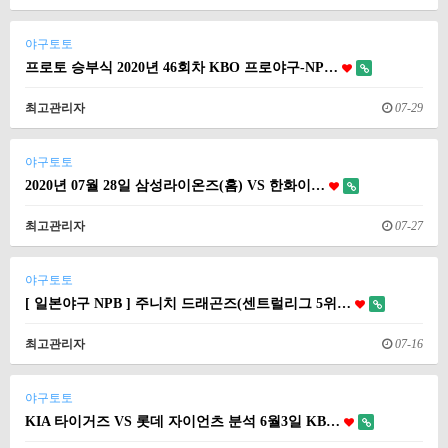
야구토토
프로토 승부식 2020년 46회차 KBO 프로야구-NP…
최고관리자
07-29
야구토토
2020년 07월 28일 삼성라이온즈(홈) VS 한화이…
최고관리자
07-27
야구토토
[ 일본야구 NPB ] 주니치 드래곤즈(센트럴리그 5위…
최고관리자
07-16
야구토토
KIA 타이거즈 VS 롯데 자이언츠 분석 6월3일 KB…