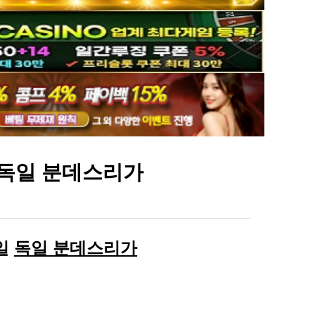
 독일 분데스리가
7일
독일 분데스리가