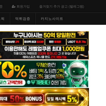
인
회원가입
즐겨찾기 추가 광고 (텔레그램)
토픽
먹튀검증
카지노사이트