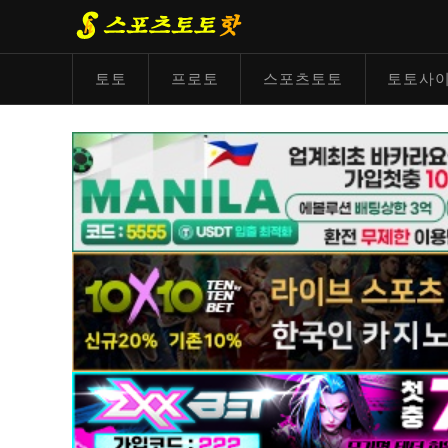
토토
프로토
스포츠토토
토토사