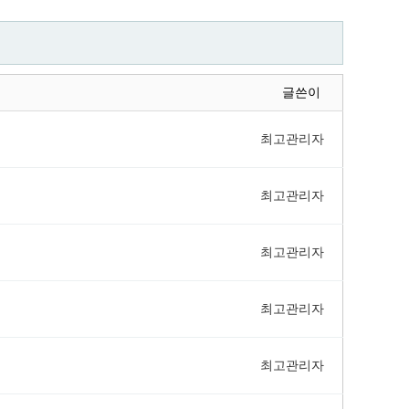
글쓴이
최고관리자
최고관리자
최고관리자
최고관리자
최고관리자