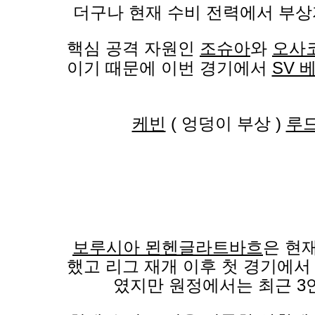
더구나 현재 수비 전력에서 부상
핵심 공격 자원인
조슈아
와
오사
이기 때문에 이번 경기에서
SV 
케빈
( 엉덩이 부상 )
루
보루시아 묀헨글라트바흐
은 현
했고 리그 재개 이후 첫 경기에
였지만 원정에서는 최근 3