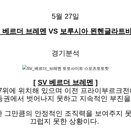
5월 27일
V 베르더 브레멘
VS
보루시아 묀헨글라트
경기분석
[
SV 베르더 브레멘
]
17위에 위치해 있으며 이전 프라이부르크전
등권에서 벗어나지 못하고 지속적인 부진을
 그만큼의 안정적인 조직력을 보여주지 못
끄럽지 못한 상황이다.