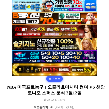
농구토토
[ NBA 미국프로농구 ] 오클라호마시티 썬더 VS 샌안
토니오 스퍼스 분석 2월12일
20-02-11 18:46
최고관리자
3,954회
0건