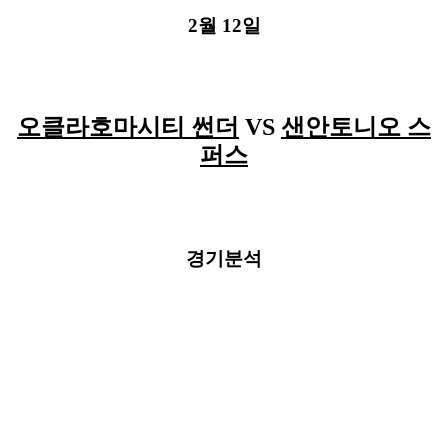
2월 12일
오클라호마시티 썬더
VS
샌안토니오 스
퍼스
경기분석