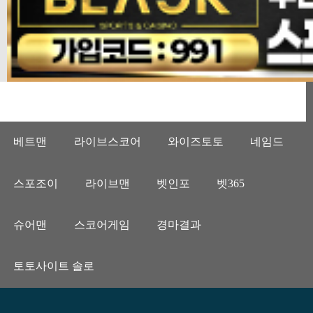
베트맨
라이브스코어
와이즈토토
네임드
스포조이
라이브맨
벳인포
벳365
슈어맨
스코어게임
경마결과
토토사이트 솔로