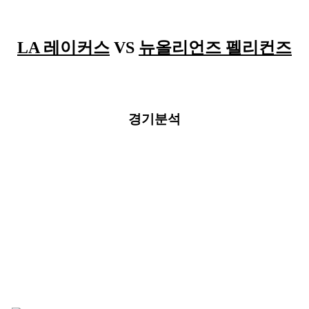
LA 레이커스
VS
뉴올리언즈 펠리컨즈
경기분석