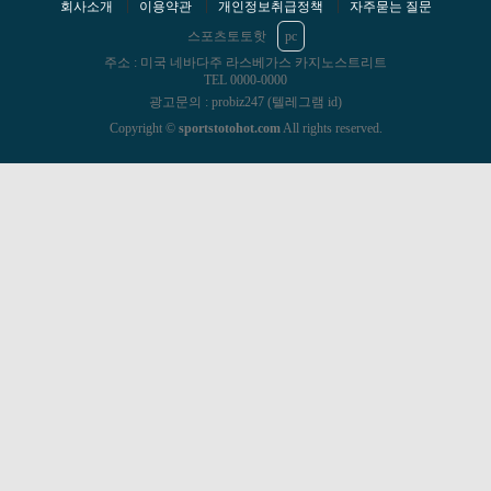
회사소개
이용약관
개인정보취급정책
자주묻는 질문
스포츠토토핫
pc
주소 : 미국 네바다주 라스베가스 카지노스트리트
TEL 0000-0000
광고문의 : probiz247 (텔레그램 id)
Copyright ©
sportstotohot.com
All rights reserved.