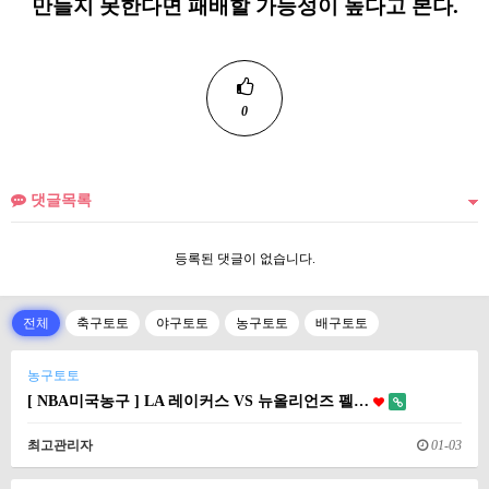
만들지 못한다면 패배할 가능성이 높다고 본다.
0
댓글목록
등록된 댓글이 없습니다.
전체
축구토토
야구토토
농구토토
배구토토
농구토토
[ NBA미국농구 ] LA 레이커스 VS 뉴올리언즈 펠…
최고관리자
01-03