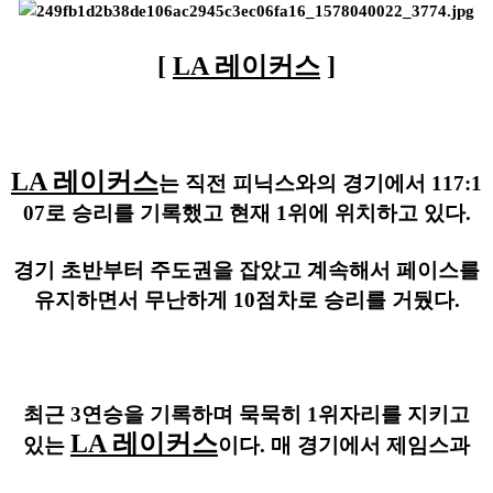
[
LA 레이커스
]
LA 레이커스
는 직전 피닉스와의 경기에서 117:1
07로 승리를 기록했고 현재 1위에 위치하고 있다.
경기 초반부터 주도권을 잡았고 계속해서 페이스를
유지하면서 무난하게 10점차로 승리를 거뒀다.
최근 3연승을 기록하며 묵묵히 1위자리를 지키고
LA 레이커스
있는
이다. 매 경기에서 제임스과