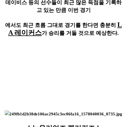
데이비스 등의 선수들이 최근 많은 득점을 기록하
고 있는 만큼 이번 경기
L
에서도 최근 흐름 그대로 경기를 한다면 충분히
A 레이커스
가 승리를 거둘 것으로 예상한다.