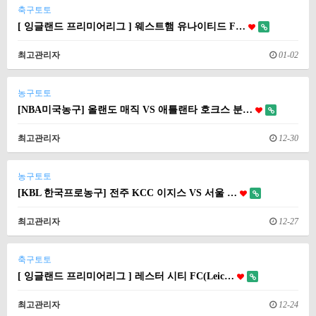
축구토토
[ 잉글랜드 프리미어리그 ] 웨스트햄 유나이티드 F…
최고관리자
01-02
농구토토
[NBA미국농구] 올랜도 매직 VS 애틀랜타 호크스 분…
최고관리자
12-30
농구토토
[KBL 한국프로농구] 전주 KCC 이지스 VS 서울 …
최고관리자
12-27
축구토토
[ 잉글랜드 프리미어리그 ] 레스터 시티 FC(Leic…
최고관리자
12-24