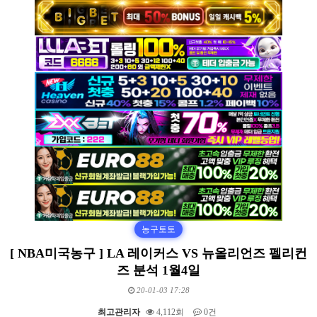
농구토토
[ NBA미국농구 ] LA 레이커스 VS 뉴올리언즈 펠리컨
즈 분석 1월4일
20-01-03 17:28
최고관리자
4,112회
0건