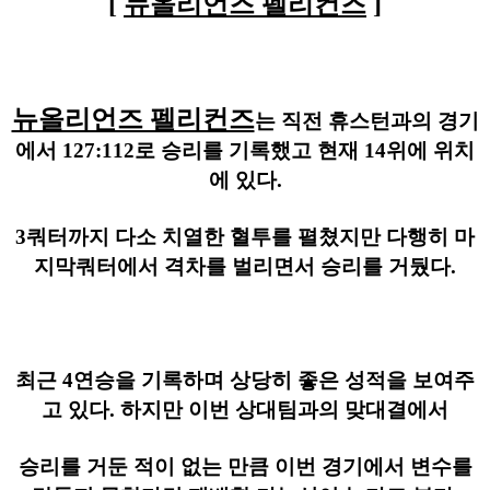
[
뉴올리언즈 펠리컨즈
]
뉴올리언즈 펠리컨즈
는 직전 휴스턴과의 경기
에서 127:112로 승리를 기록했고 현재 14위에 위치
에 있다.
3쿼터까지 다소 치열한 혈투를 펼쳤지만 다행히 마
지막쿼터에서 격차를 벌리면서 승리를 거뒀다.
최근 4연승을 기록하며 상당히 좋은 성적을 보여주
고 있다. 하지만 이번 상대팀과의 맞대결에서
승리를 거둔 적이 없는 만큼 이번 경기에서 변수를