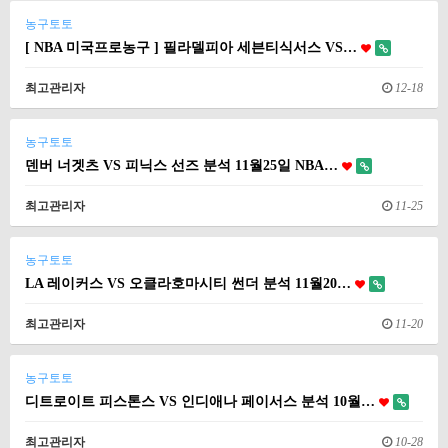
농구토토
[ NBA 미국프로농구 ] 필라델피아 세븐티식서스 VS…
최고관리자
12-18
농구토토
덴버 너겟츠 VS 피닉스 선즈 분석 11월25일 NBA…
최고관리자
11-25
농구토토
LA 레이커스 VS 오클라호마시티 썬더 분석 11월20…
최고관리자
11-20
농구토토
디트로이트 피스톤스 VS 인디애나 페이서스 분석 10월…
최고관리자
10-28