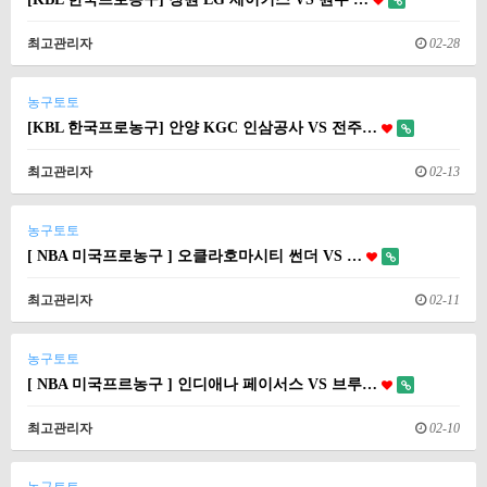
최고관리자
02-28
농구토토
[KBL 한국프로농구] 안양 KGC 인삼공사 VS 전주…
최고관리자
02-13
농구토토
[ NBA 미국프로농구 ] 오클라호마시티 썬더 VS …
최고관리자
02-11
농구토토
[ NBA 미국프르농구 ] 인디애나 페이서스 VS 브루…
최고관리자
02-10