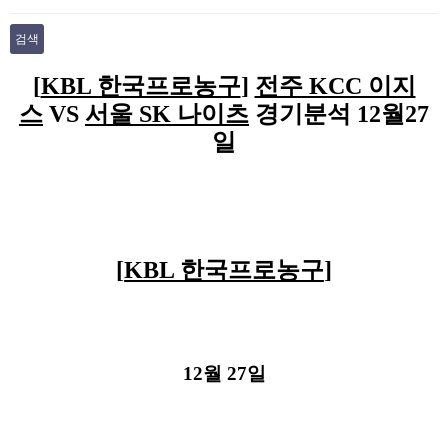
검색
본문
[
KBL 한국프로농구
]
전주 KCC 이지
스
VS
서울 SK 나이츠
경기분석 12월27
일
[
KBL 한국프로농구
]
12월 27일