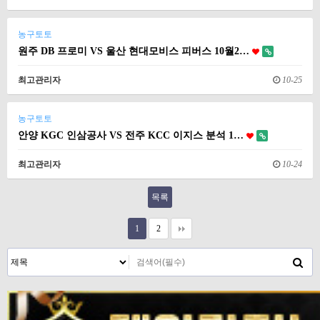
농구토토
원주 DB 프로미 VS 울산 현대모비스 피버스 10월2…
최고관리자
10-25
농구토토
안양 KGC 인삼공사 VS 전주 KCC 이지스 분석 1…
최고관리자
10-24
목록
1
2