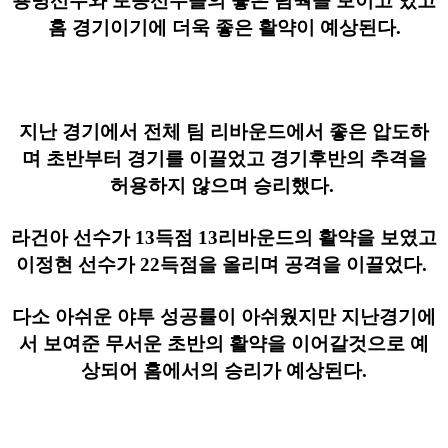
용병선수와 토종선수들의 좋은 팀웍을 보이고 있고
홈 경기이기에 더욱 좋은 활약이 예상된다.
지난 경기에서 전체 팀 리바운드에서 좋은 압도하
며 초반부터 경기를 이끌었고 경기후반의 추격을
허용하지 않으며 승리했다.
라건아 선수가 13득점 13리바운드의 활약을 보였고
이정현 선수가 22득점을 올리며 공격을 이끌었다.
다소 아쉬운 야투 성공률이 아쉬웠지만 지난경기에
서 보여준 무서운 초반의 활약을 이어갈것으로 예
상되어 홈에서의 승리가 예상된다.