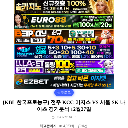
농구토토
[KBL 한국프로농구] 전주 KCC 이지스 VS 서울 SK 나
이츠 경기분석 12월27일
19-12-27 10:13
최고관리자
4,023회
0건