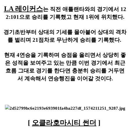
LA 레이커스
는 직전 애틀랜타와의 경기에서 12
2:101으로 승리를 기록했고 현재 1위에 위치했다.
경기초반부터 상대의 기세를 몰아붙어 상대의 격차
를 벌리며 21점차로 무난하게 승리를 기록했다.
현재 4연승을 기록하며 승점을 올리면서 상당히 좋
은 성적을 보여주고 있는 만큼 이번 경기에서 최근
흐름 그대로 경기를 한다면 충분히 승리를 거두면
서 계속해서 연승행진을 이어갈 것이다.
[
오클라호마시티 썬더
]