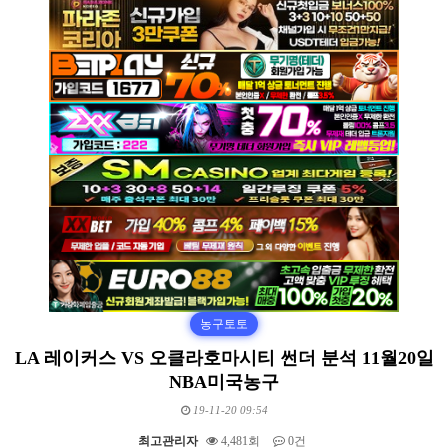
농구토토
LA 레이커스 VS 오클라호마시티 썬더 분석 11월20일
NBA미국농구
19-11-20 09:54
최고관리자
4,481회
0건