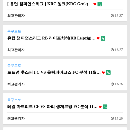
[ 유럽 챔피언스리그 ] KRC 헹크(KRC Genk)…
최고관리자
11-27
축구토토
유럽 챔피언스리그 RB 라이프치히(RB Leipzig)…
최고관리자
11-27
축구토토
토트넘 훗스퍼 FC VS 올림피아코스 FC 분석 11월…
최고관리자
11-26
축구토토
레알 마드리드 CF VS 파리 생제르맹 FC 분석 11…
최고관리자
11-26