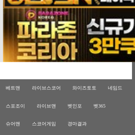
베트맨
라이브스코어
와이즈토토
네임드
스포조이
라이브맨
벳인포
벳365
슈어맨
스코어게임
경마결과