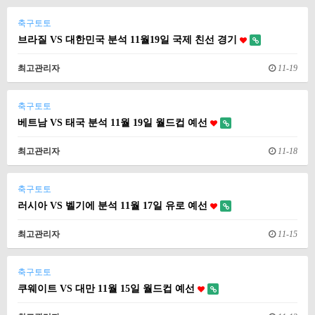
축구토토
브라질 VS 대한민국 분석 11월19일 국제 친선 경기
최고관리자
11-19
축구토토
베트남 VS 태국 분석 11월 19일 월드컵 예선
최고관리자
11-18
축구토토
러시아 VS 벨기에 분석 11월 17일 유로 예선
최고관리자
11-15
축구토토
쿠웨이트 VS 대만 11월 15일 월드컵 예선