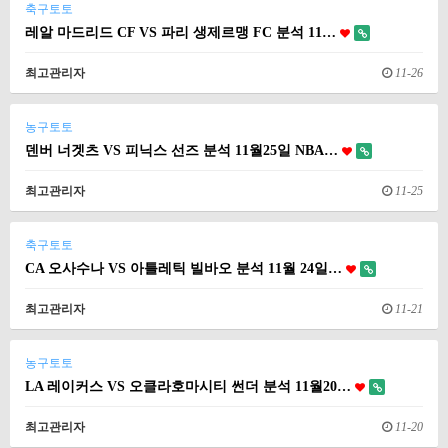
축구토토
레알 마드리드 CF VS 파리 생제르맹 FC 분석 11…
최고관리자
11-26
농구토토
덴버 너겟츠 VS 피닉스 선즈 분석 11월25일 NBA…
최고관리자
11-25
축구토토
CA 오사수나 VS 아틀레틱 빌바오 분석 11월 24일…
최고관리자
11-21
농구토토
LA 레이커스 VS 오클라호마시티 썬더 분석 11월20…
최고관리자
11-20