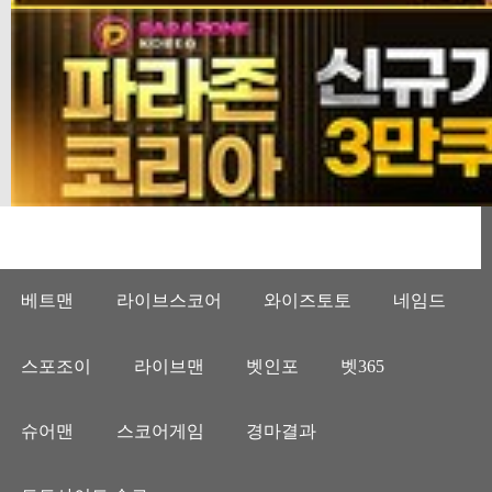
베트맨
라이브스코어
와이즈토토
네임드
스포조이
라이브맨
벳인포
벳365
슈어맨
스코어게임
경마결과