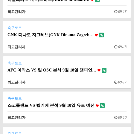
최고관리자
09-18
축구토토
GNK 디나모 자그레브(GNK Dinamo Zagreb…
최고관리자
09-18
축구토토
AFC 아약스 VS 릴 OSC 분석 9월 18일 챔피언…
최고관리자
09-17
축구토토
스코틀랜드 VS 벨기에 분석 9월 10일 유로 예선
최고관리자
09-10
축구토토