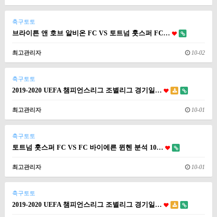
축구토토
브라이튼 앤 호브 알비온 FC VS 토트넘 훗스퍼 FC…
최고관리자
10-02
축구토토
2019-2020 UEFA 챔피언스리그 조별리그 경기일…
최고관리자
10-01
축구토토
토트넘 훗스퍼 FC VS FC 바이에른 뮌헨 분석 10…
최고관리자
10-01
축구토토
2019-2020 UEFA 챔피언스리그 조별리그 경기일…