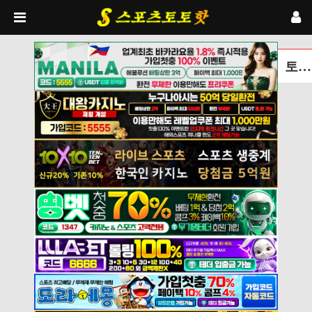
토토픽 5 페이지