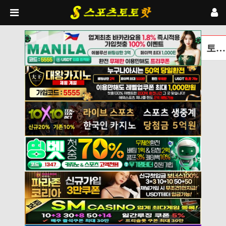
토토픽 1 페이지