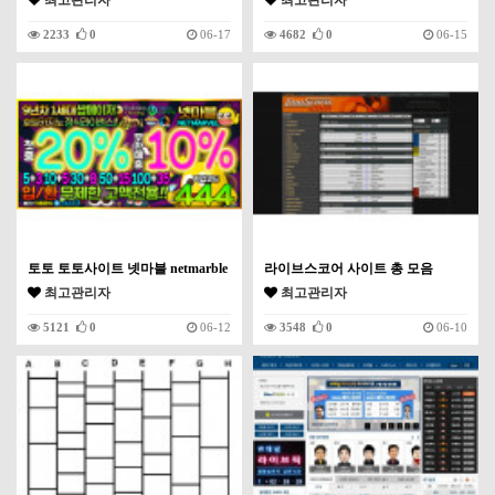
최고관리자
최고관리자
2233
0
06-17
4682
0
06-15
토토 토토사이트 넷마블 netmarble
라이브스코어 사이트 총 모음
최고관리자
최고관리자
5121
0
06-12
3548
0
06-10