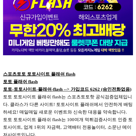
스포츠토토 토토사이트 플래쉬 flash
토토 플래쉬 flash
토토-토토사이트-플래쉬-flash --> 가입코드 6262 (승인전화없음)
토토 토토사이트 플래쉬 flash는 스포츠토토핫 공식검증업체입니
다. 클라스가 다른 사이트! 토토사이트 플래쉬에서 안전하게 배팅
하세요! 매일매일 새로운 이벤트와 신속한 대응을 약속합니다.
토토 토토사이트 플래쉬 flash는 100여개 먹튀검증사이트 인증 토
토사이트, 업계 1위의 자금력, 고액배터 전용놀이터, 소문난 메이
저사이트입니다.