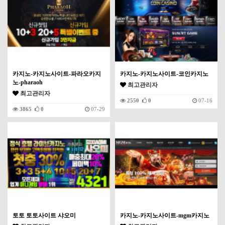
카지노-카지노사이트-파라오카지
카지노-카지노사이트-코인카지노
노-pharaoh
최고관리자
최고관리자
2550
0
07-16
3865
0
07-29
토토 토토사이트 샤오미
카지노-카지노사이트-mgm카지노