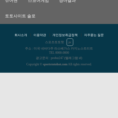
슈어맨
스코어게임
경마결과
토토사이트 솔로
회사소개
이용약관
개인정보취급정책
자주묻는 질문
스포츠토토핫
pc
주소 : 미국 네바다주 라스베가스 카지노스트리트
TEL 0000-0000
광고문의 : probiz247 (텔레그램 id)
Copyright ©
sportstotohot.com
All rights reserved.