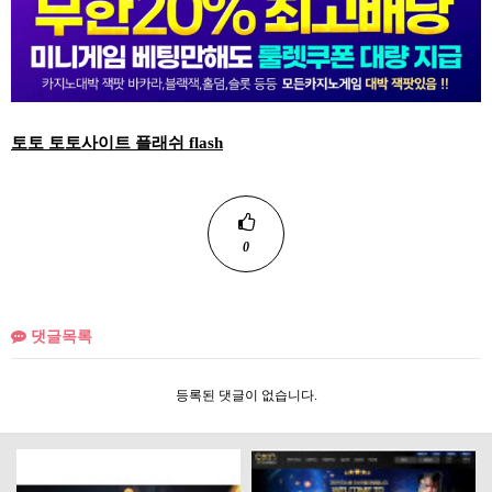
토토 토토사이트 플래쉬 flash
0
댓글목록
등록된 댓글이 없습니다.