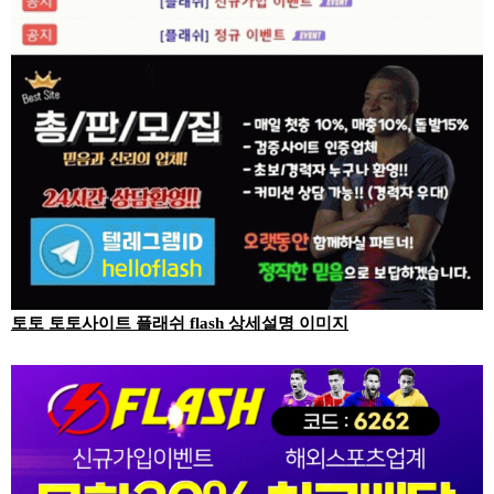
토토 토토사이트 플래쉬 flash 상세설명 이미지