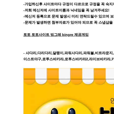
-가입하신후 사이트마다 규정이 다르므로 규정을 꼭 숙지
-저희 메신저에 사이트이름과 닉네임을 꼭 남겨주세요!
-메신저 등록으로 문제 발생시 미리 연락드릴수 있으며 
-문제가 발생하면 첨부자료가 있어야 되므로 꼭 스냅샵을 
토토 토토사이트 빙그레 bingre 제공게임
- 사다리,다리다리,달팽이,파워사다리,파워볼,비트라운
이스트야구,로투스바카라,로투스바카라2,라이브바카라,카