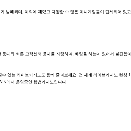
그가 발매되며, 이외에 재밌고 다양한 수 많은 미니게임들이 탑제되어 있
 응대와 빠른 고객센터 응대를 자랑하며, 베팅을 하는데 있어서 불편함이
느낄수 있는 라이브카지노도 함께 즐겨보세요. 전 세계 라이브카지노 런칭 
WIN에서 운영중인 합법카지노입니다.