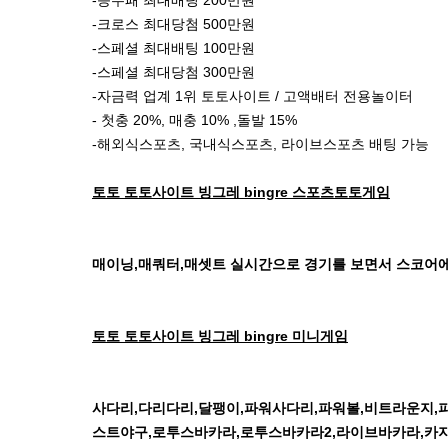
-승무패 최대배팅 200만원
-크로스 최대당첨 500만원
-스페셜 최대배팅 100만원
-스페셜 최대당첨 300만원
-자금력 업계 1위 토토사이트 / 고액배터 전용놀이터
- 첫충 20%, 매충 10% ,돌발 15%
-해외식스포츠, 국내식스포츠, 라이브스포츠 배팅 가능
토토 토토사이트 빙그레 bingre 스포츠토토게임
매이닝,매쿼터,매셋트 실시간으로 경기를 보면서 스코어
토토 토토사이트 빙그레 bingre 미니게임
사다리,다리다리,달팽이,파워사다리,파워볼,비트라운지,
스트야구,로투스바카라,로투스바카라2,라이브바카라,카