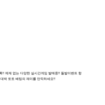
록!! 제재 없는 다양한 실시간게임 발매중!! 돌발이벤트 항
스, 대박 토토 배팅의 재미를 만끽하세요!!