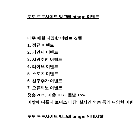
토토 토토사이트 빙그레 bingre 이벤트
매주 매월 다양한 이벤트 진행
1. 정규 이벤트
2. 기간제 이벤트
3. 지인추천 이벤트
4. 라이브 이벤트
5. 스포츠 이벤트
6. 친구추가 이벤트
7. 오류제보 이벤트
첫충 20%, 매충 10% ,돌발 15%
이밖에 다폴더 보너스 배당, 실시간 연승 등의 다양한 이
토토 토토사이트 빙그레 bingre 안내사항