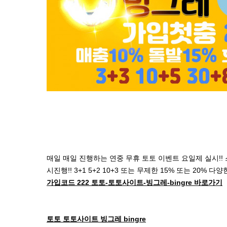
매일 매일 진행하는 연중 무휴 토토 이벤트 요일제 실시!! 
시진행!! 3+1 5+2 10+3 또는 무제한 15% 또는 2
가입코드 222 토토-토토사이트-빙그레-bingre 바로가기
토토 토토사이트 빙그레 bingre