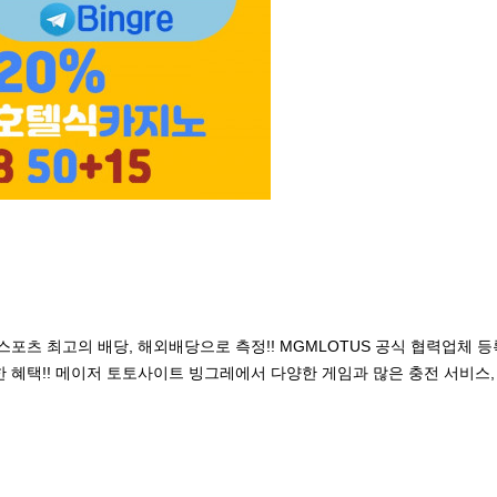
스포츠 최고의 배당, 해외배당으로 측정!! MGMLOTUS 공식 협력업체 등
0% 다양한 혜택!! 메이저 토토사이트 빙그레에서 다양한 게임과 많은 충전 서비