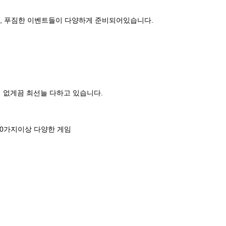
고, 푸짐한 이벤트들이 다양하게 준비되어있습니다.
 없게끔 최선늘 다하고 있습니다.
10가지이상 다양한 게임