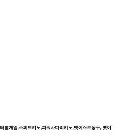
쿼터별게임,스피드키노,파워사다리키노,벳이스트농구, 벳이