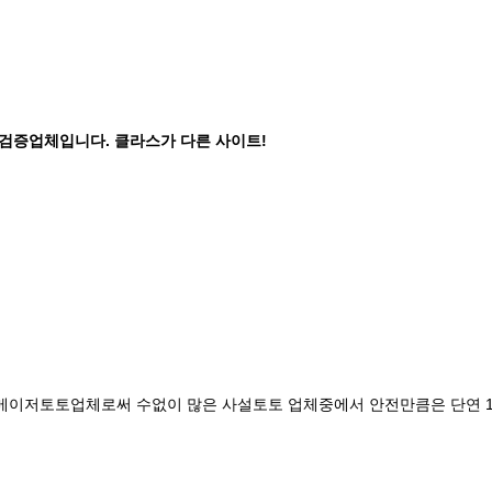
식검증업체입니다. 클라스가 다른 사이트!
 메이저토토업체로써 수없이 많은 사설토토 업체중에서 안전만큼은 단연 1