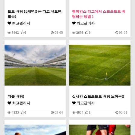
토토 배팅 10계명!! 돈 따고 싶으면
챔피언스 리그에서 스포츠토토 베
필독!
팅하는 방법 1
최고관리자
최고관리자
8462
0
04-05
2633
0
03-05
더블 배팅!
실시간 스포츠토토 배팅 노하우!!
최고관리자
최고관리자
4933
0
03-04
4834
1
03-01