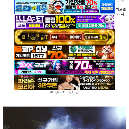
6:22
최고관
리자
2,632회
0건
본문