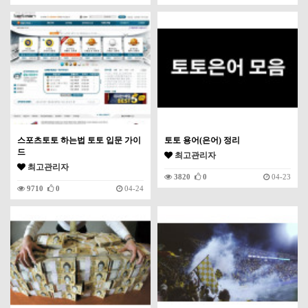
스포츠토토 하는법 토토 입문 가이
토토 용어(은어) 정리
드
최고관리자
최고관리자
3820
0
04-23
9710
0
04-24