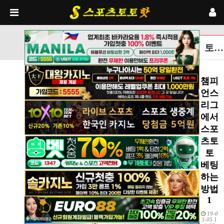
토토 글보기
챔피
언스
리그
에서
스포
츠토
토
베팅
하는
방법
1
19-0
3-05 1