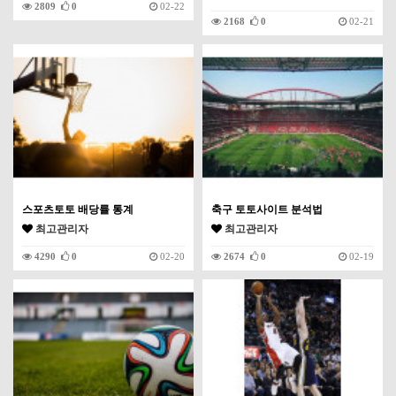
2809
0
02-22
2168
0
02-21
스포츠토토 배당률 통계
축구 토토사이트 분석법
최고관리자
최고관리자
4290
0
02-20
2674
0
02-19