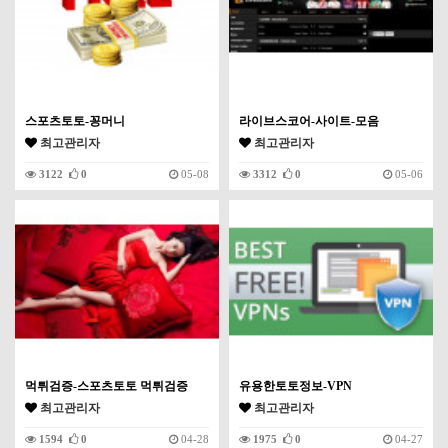
스포츠토토-꽁머니
라이브스코어-사이트-모음
최고관리자
최고관리자
3122
0
05-08
3312
0
05-06
먹튀검증-스포츠토토 먹튀검증
유용한토토정보-VPN
최고관리자
최고관리자
1594
0
04-28
1975
0
04-27