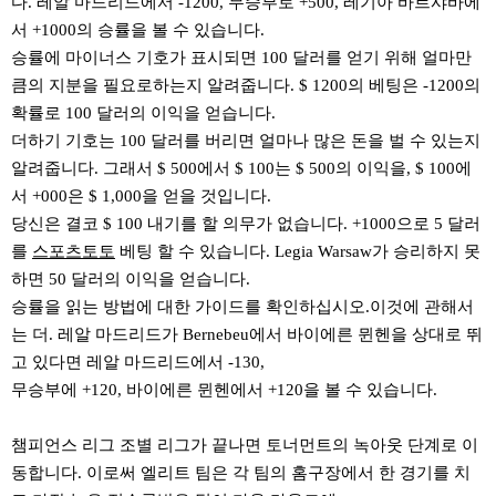
다. 레알 마드리드에서 -1200, 무승부로 +500, 레기아 바르샤바에
서 +1000의 승률을 볼 수 있습니다.
승률에 마이너스 기호가 표시되면 100 달러를 얻기 위해 얼마만
큼의 지분을 필요로하는지 알려줍니다. $ 1200의 베팅은 -1200의
확률로 100 달러의 이익을 얻습니다.
더하기 기호는 100 달러를 버리면 얼마나 많은 돈을 벌 수 있는지
알려줍니다. 그래서 $ 500에서 $ 100는 $ 500의 이익을, $ 100에
서 +000은 $ 1,000을 얻을 것입니다.
당신은 결코 $ 100 내기를 할 의무가 없습니다. +1000으로 5 달러
를
스포츠토토
베팅 할 수 있습니다. Legia Warsaw가 승리하지 못
하면 50 달러의 이익을 얻습니다.
승률을
읽는
방
법에 대한 가이드를 확인하십시오.이것에 관해서
는 더. 레알 마드리드가 Bernebeu에서 바이에른 뮌헨을 상대로 뛰
고 있다면 레알 마드리드에서 -130,
무승부에 +120,
바이에른 뮌헨에서 +120을 볼 수 있습니다.
챔피언스 리그 조별 리그가 끝나면 토너먼트의 녹아웃 단계로 이
동합니다. 이로써 엘리트 팀은 각 팀의 홈구장에서 한 경기를 치