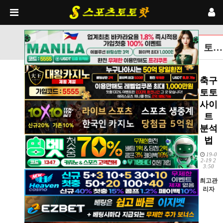
토토 글보기
축구
토토
사이
트
분석
법
19-0
2-19 2
3:50
최고관
리자