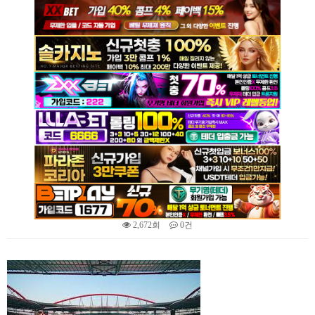
2,672회
0건
본문