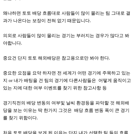
왜냐하면
토토
배당 흐름대로 사람들이 많이 몰리는 팀 그대로 결
과가 나온다는 보장이 전혀
없기 때문입니다.
의외로 사람들이 많이 몰리는 경기는 부러지는 경우가 많다고 봐
야합니다.
중요건 단지
토토
해외배당은 참고용으로만 봐야 한다.
중요한 요점을 요약 하자면
전 세계가 어떤 경기에 주목하고 있는
지 or 내가 배팅을 건 팀의 경기에 다른사람들은 어떻게 움직이고
있는
지에 대한 여부
이벤트를 찾기 위한 참고사항 등
경기직전의 배당 변동의 여부및 날씨 환경등을 파악할 것
해외배
당을 보는 이유는 딱 한가지 그것은 배당 흐름 변동 폭이 큰 경기
를 찾기 위함이다.
처음
토토
배당을 보게 된 이유는 단지 내가 선택한 팀 들의 흐름