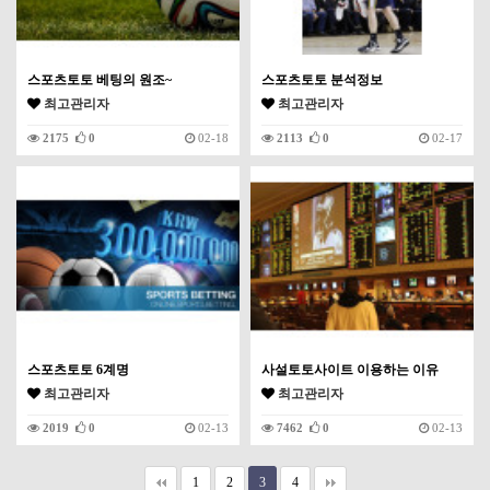
스포츠토토 베팅의 원조~
스포츠토토 분석정보
최고관리자
최고관리자
2175
0
02-18
2113
0
02-17
스포츠토토 6계명
사설토토사이트 이용하는 이유
최고관리자
최고관리자
2019
0
02-13
7462
0
02-13
1
2
3
4