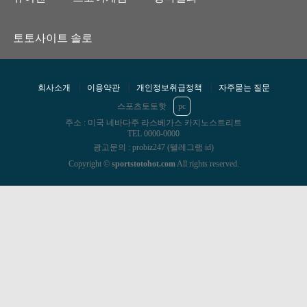
토토사이트 솔로
회사소개
이용약관
개인정보취급정책
자주묻는 질문
스포츠토토핫
pc
주소 : 미국 네바다주 라스베가스 카지노스트리트
TEL 0000-0000
광고문의 : probiz247 (텔레그램 id)
Copyright ©
sportstotohot.com
All rights reserved.