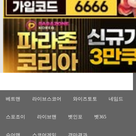
베트맨
라이브스코어
와이즈토토
네임드
스포조이
라이브맨
벳인포
벳365
슈어맨
스코어게임
경마결과