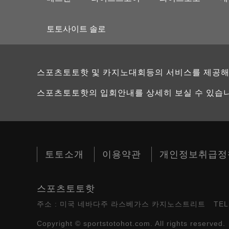
토토사이트 솔로
스포츠토토핫 및 카지노대회등의 서비스를 제공해
스포츠토토핫의 입회안내를 상세히 보실 수 있습니
토토소개
이용약관
개인정보취급정
스포츠토토핫
주소 : 미국 네바다주 라스베가스 카지노스트리트
TEL
Copyright © sportstotohot.com. All rights reserved.