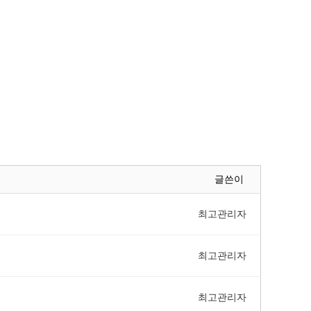
글쓴이
최고관리자
최고관리자
최고관리자