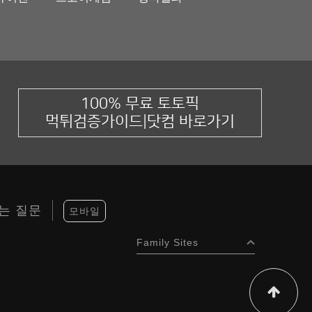
100% 무료 토토픽
먹튀검증가이드|닷컴 바로가기
는 질문
모바일
Family Sites