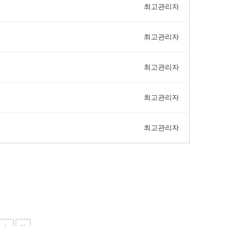
최고관리자
최고관리자
최고관리자
최고관리자
최고관리자