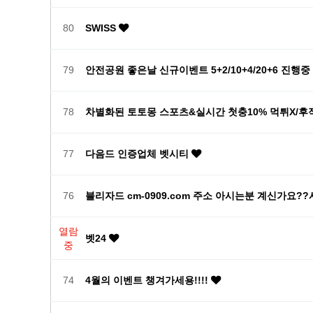
80
SWISS
79
안전공원 좋은날 신규이벤트 5+2/10+4/20+6 진행중
78
차별화된 토토몽 스포츠&실시간 첫충10% 먹튀X/
77
다음드 인증업체 벳시티
76
블리자드 cm-0909.com 주소 아시는분 계신가요
열람
벳24
중
74
4월의 이벤트 챙겨가세용!!!!