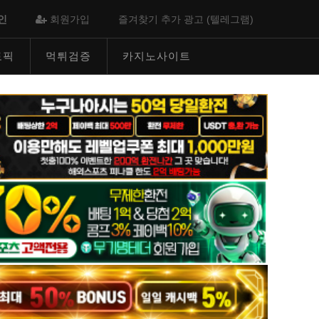
인
회원가입
즐겨찾기 추가 광고 (텔레그램)
토픽
먹튀검증
카지노사이트