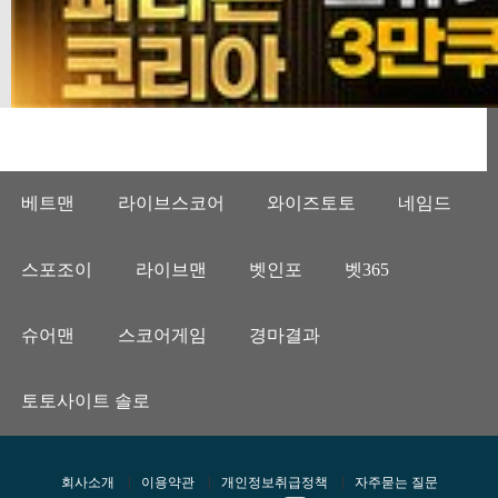
베트맨
라이브스코어
와이즈토토
네임드
스포조이
라이브맨
벳인포
벳365
슈어맨
스코어게임
경마결과
토토사이트 솔로
회사소개
이용약관
개인정보취급정책
자주묻는 질문