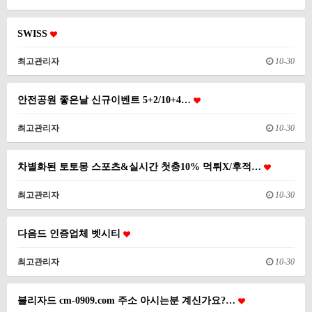
SWISS
최고관리자
10-30
안전공원 좋은날 신규이벤트 5+2/10+4…
최고관리자
10-30
차별화된 토토몽 스포츠&실시간 첫충10% 먹튀X/후적…
최고관리자
10-30
다음드 인증업체 벳시티
최고관리자
10-30
블리자드 cm-0909.com 주소 아시는분 계신가요?…