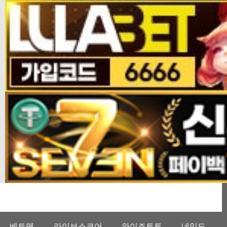
베트맨
라이브스코어
와이즈토토
네임드