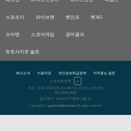
스포조이
라이브맨
벳인포
벳365
슈어맨
스코어게임
경마결과
토토사이트 솔로
회사소개
이용약관
개인정보취급정책
자주묻는 질문
스포츠토토핫
pc
주소 : 미국 네바다주 라스베가스 카지노스트리트
TEL 0000-0000
광고문의 : probiz247 (텔레그램 id)
Copyright ©
sportstotohot.com
All rights reserved.