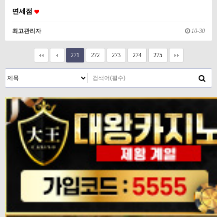
면세점
최고관리자
10-30
271
272
273
274
275