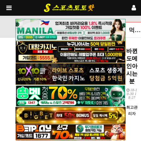
먹튀검증토토사이트 글보기
바뀐
도메
인아
시는
분
18-1
0-30 1
8:27
최고관
리자