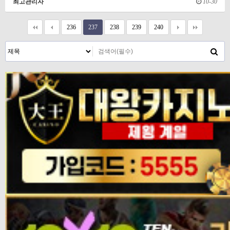
최고관리자
10-30
236
237
238
239
240