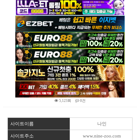
5,123회
0건
본문
사이트이름
나인
사이트주소
www.nine-zoo.com