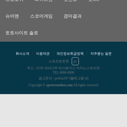
슈어맨
스코어게임
경마결과
토토사이트 솔로
회사소개
이용약관
개인정보취급정책
자주묻는 질문
스포츠토토핫
pc
주소 : 미국 네바다주 라스베가스 카지노스트리트
TEL 0000-0000
광고문의 : probiz247 (텔레그램 id)
Copyright ©
sportstotohot.com
All rights reserved.