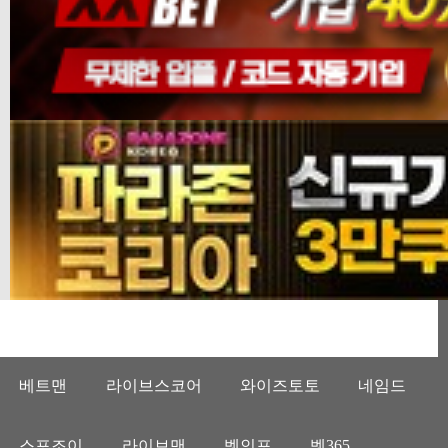
베트맨
라이브스코어
와이즈토토
네임드
스포조이
라이브맨
벳인포
벳365