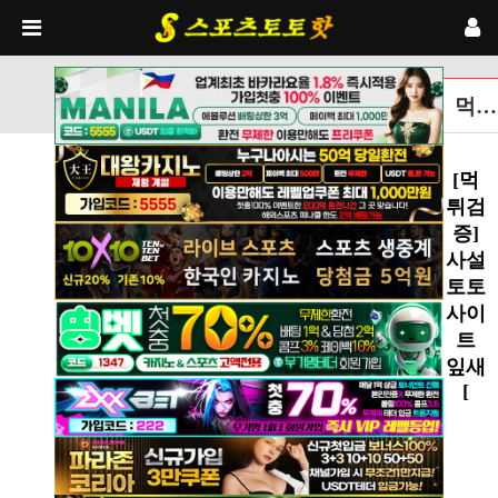
먹튀검증토토사이트 글보기
[먹
튀검
증]
사설
토토
사이
트
잎새
[