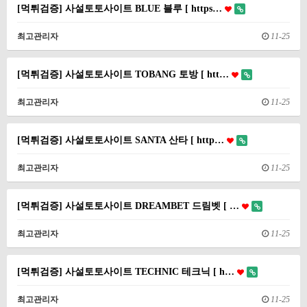
[먹튀검증] 사설토토사이트 BLUE 블루 [ https…
최고관리자
11-25
[먹튀검증] 사설토토사이트 TOBANG 토방 [ htt…
최고관리자
11-25
[먹튀검증] 사설토토사이트 SANTA 산타 [ http…
최고관리자
11-25
[먹튀검증] 사설토토사이트 DREAMBET 드림벳 [ …
최고관리자
11-25
[먹튀검증] 사설토토사이트 TECHNIC 테크닉 [ h…
최고관리자
11-25