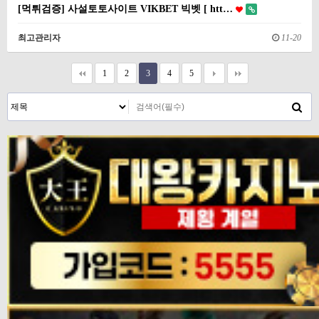
[먹튀검증] 사설토토사이트 VIKBET 빅벳 [ htt…
최고관리자
11-20
1
2
3
4
5