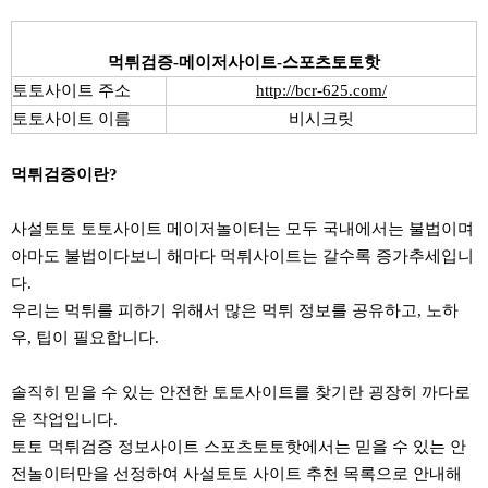
먹튀검증-메이저사이트-스포츠토토핫
토토사이트 주소
http://bcr-625.com/
토토사이트 이름
비시크릿
먹튀검증이란?
사설토토 토토사이트 메이저놀이터는 모두 국내에서는 불법이며
아마도 불법이다보니 해마다 먹튀사이트는 갈수록 증가추세입니
다.
우리는 먹튀를 피하기 위해서 많은 먹튀 정보를 공유하고, 노하
우, 팁이 필요합니다.
솔직히 믿을 수 있는 안전한 토토사이트를 찾기란 굉장히 까다로
운 작업입니다.
토토 먹튀검증 정보사이트 스포츠토토핫에서는 믿을 수 있는 안
전놀이터만을 선정하여 사설토토 사이트 추천 목록으로 안내해