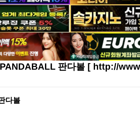
ABALL 판다볼 [ http://www.pb
 판다볼