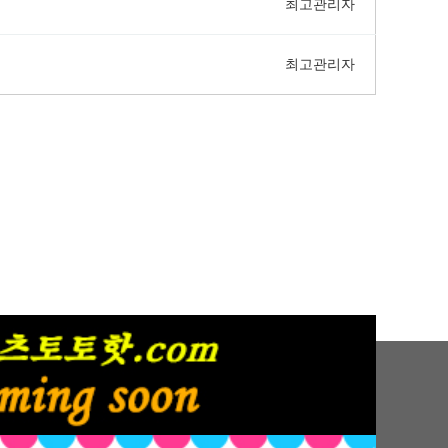
최고관리자
최고관리자