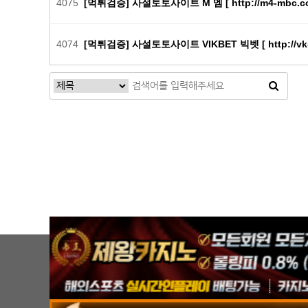
4075
[먹튀검증] 사설토토사이트 M 엠 [ http://m4-mbc.co
4074
[먹튀검증] 사설토토사이트 VIKBET 빅벳 [ http://vk-8
다음
맨끝