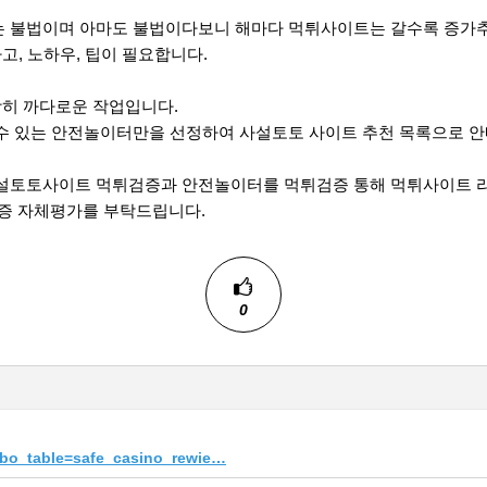
 불법이며 아마도 불법이다보니 해마다 먹튀사이트는 갈수록 증가
고, 노하우, 팁이 필요합니다.
장히 까다로운 작업입니다.
 있는 안전놀이터만을 선정하여 사설토토 사이트 추천 목록으로 안
설토토사이트 먹튀검증과 안전놀이터를 먹튀검증 통해 먹튀사이트 
검증 자체평가를 부탁드립니다.
0
?bo_table=safe_casino_rewie…