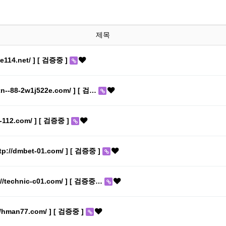
제목
14.net/ ] [ 검증중 ]
88-2w1j522e.com/ ] [ 검…
12.com/ ] [ 검증중 ]
/dmbet-01.com/ ] [ 검증중 ]
echnic-c01.com/ ] [ 검증중…
man77.com/ ] [ 검증중 ]