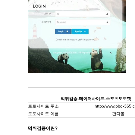
먹튀검증-메이저사이트-스포츠토토핫
토토사이트 주소
http://www.pbd-365.
토토사이트 이름
판다볼
먹튀검증이란?