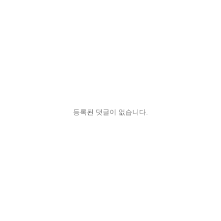
등록된 댓글이 없습니다.