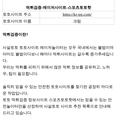
먹튀검증-메이저사이트-스포츠토토핫
토토사이트 주소
https://kr-pp.com/
토토사이트 이름
크림
먹튀검증이란?
사설토토 토토사이트 메이저놀이터는 모두 국내에서는 불법이며
아마도 불법이다보니 해마다 먹튀사이트는 갈수록 증가추세입니
다.
우리는 먹튀를 피하기 위해서 많은 먹튀 정보를 공유하고, 노하
우, 팁이 필요합니다.
솔직히 믿을 수 있는 안전한 토토사이트를 찾기란 굉장히 까다로
운 작업입니다.
토토 먹튀검증 정보사이트 스포츠토토핫에서는 믿을 수 있는 안
전놀이터만을 선정하여 사설토토 사이트 추천 목록으로 안내해
드리고 있습니다.