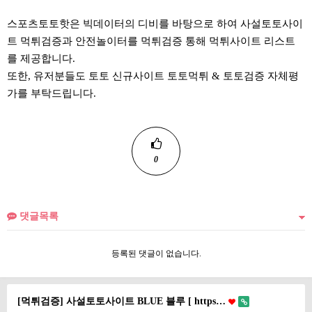
스포츠토토핫은 빅데이터의 디비를 바탕으로 하여 사설토토사이
트 먹튀검증과 안전놀이터를 먹튀검증 통해 먹튀사이트 리스트
를 제공합니다.
또한, 유저분들도 토토 신규사이트 토토먹튀 & 토토검증 자체평
가를 부탁드립니다.
0
댓글목록
등록된 댓글이 없습니다.
[먹튀검증] 사설토토사이트 BLUE 블루 [ https…