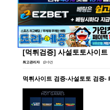
[먹튀검증] 사설토토사이트 PO벳 피
최고관리자
0건
먹튀사이트 검증-사설토토 검증- 