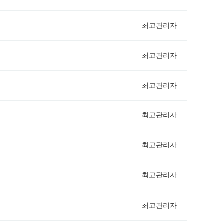
최고관리자
최고관리자
최고관리자
최고관리자
최고관리자
최고관리자
최고관리자