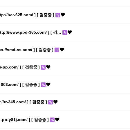
bcr-625.com/ ] [ 검증중 ]
//www.pbd-365.com/ ] [ 검…
/smd-ss.com/ ] [ 검증중 ]
pp.com/ ] [ 검증중 ]
03.com/ ] [ 검증중 ]
r-345.com/ ] [ 검증중 ]
o-y81j.com/ ] [ 검증중 ]