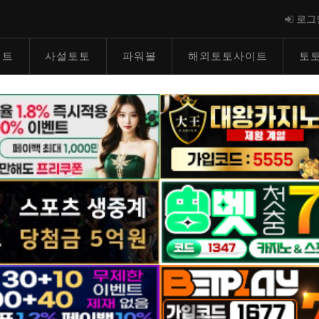
로그
이트
사설토토
파워볼
해외토토사이트
토