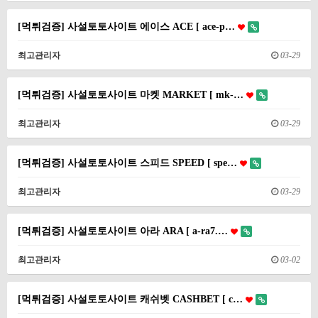
[먹튀검증] 사설토토사이트 에이스 ACE [ ace-p…
최고관리자
03-29
[먹튀검증] 사설토토사이트 마켓 MARKET [ mk-…
최고관리자
03-29
[먹튀검증] 사설토토사이트 스피드 SPEED [ spe…
최고관리자
03-29
[먹튀검증] 사설토토사이트 아라 ARA [ a-ra7.…
최고관리자
03-02
[먹튀검증] 사설토토사이트 캐쉬벳 CASHBET [ c…