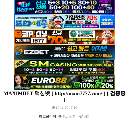
MAXIMBET 맥심벳 [ http://mxm7777.com/ ] [ 검증중
]
21-11-20 16:18
최고관리자
10,166회
0건