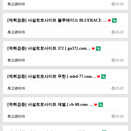
최고관리자
03-02
[먹튀검증] 사설토토사이트 블루레이스 BLUERACE …
최고관리자
03-02
[먹튀검증] 사설토토사이트 372 [ gn372.com…
최고관리자
03-02
[먹튀검증] 사설토토사이트 무한 [ mhd-77.com…
최고관리자
03-02
[먹튀검증] 사설토토사이트 재벌 [ cb-88.com …
최고관리자
03-02