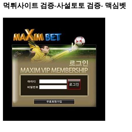
본문
먹튀사이트 검증-사설토토 검증- 맥심벳