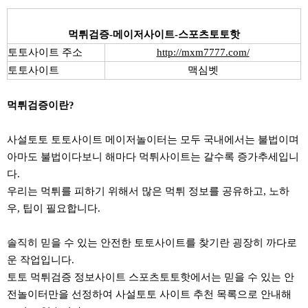
먹튀검증-메이저사이트-스포츠토토핫
토토사이트 주소
http://mxm7777.com/
토토사이트
맥심벳
먹튀검증이란?
사설토토 토토사이트 메이저놀이터는 모두 국내에서는 불법이며
아마도 불법이다보니 해마다 먹튀사이트는 갈수록 증가추세입니
다.
우리는 먹튀를 피하기 위해서 많은 먹튀 정보를 공유하고, 노하
우, 팁이 필요합니다.
솔직히 믿을 수 있는 안전한 토토사이트를 찾기란 굉장히 까다로
운 작업입니다.
토토 먹튀검증 정보사이트 스포츠토토핫에서는 믿을 수 있는 안
전놀이터만을 선정하여 사설토토 사이트 추천 목록으로 안내해