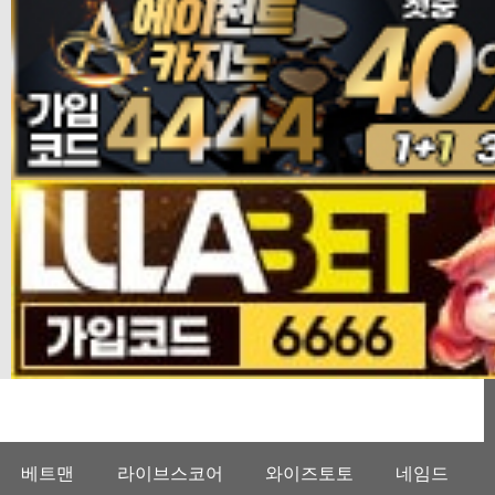
베트맨
라이브스코어
와이즈토토
네임드