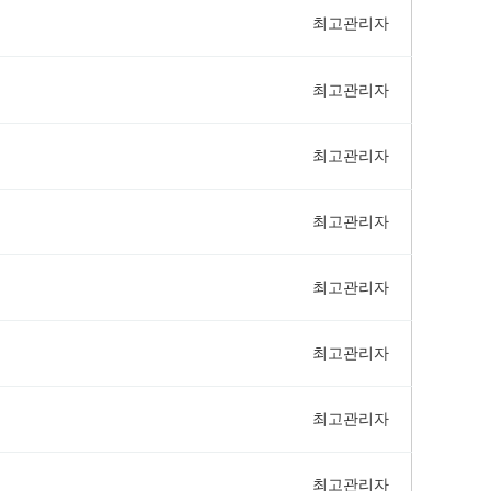
최고관리자
최고관리자
최고관리자
최고관리자
최고관리자
최고관리자
최고관리자
최고관리자