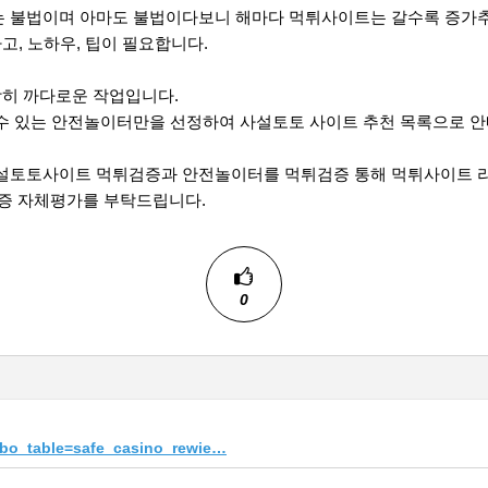
 불법이며 아마도 불법이다보니 해마다 먹튀사이트는 갈수록 증가
고, 노하우, 팁이 필요합니다.
장히 까다로운 작업입니다.
 있는 안전놀이터만을 선정하여 사설토토 사이트 추천 목록으로 안
설토토사이트 먹튀검증과 안전놀이터를 먹튀검증 통해 먹튀사이트 
검증 자체평가를 부탁드립니다.
0
?bo_table=safe_casino_rewie…