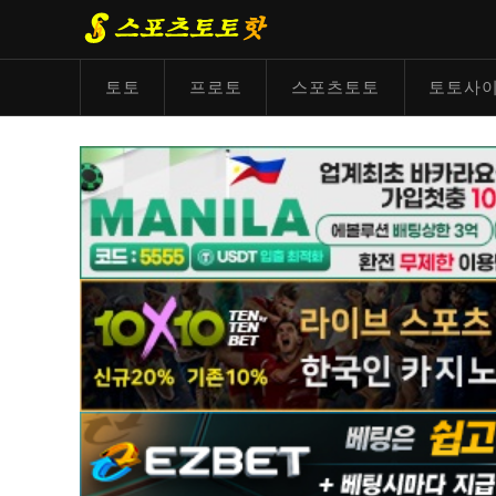
토토
프로토
스포츠토토
토토사