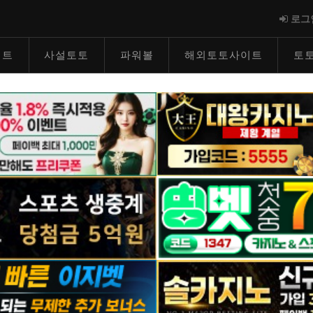
로그
이트
사설토토
파워볼
해외토토사이트
토