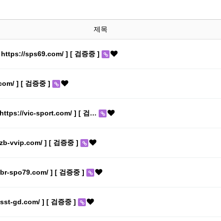
제목
://sps69.com/ ] [ 검증중 ]
om/ ] [ 검증중 ]
://vic-sport.com/ ] [ 검…
vvip.com/ ] [ 검증중 ]
-spo79.com/ ] [ 검증중 ]
t-gd.com/ ] [ 검증중 ]