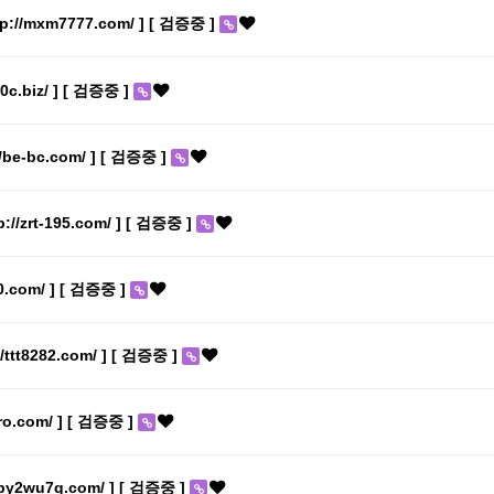
/mxm7777.com/ ] [ 검증중 ]
.biz/ ] [ 검증중 ]
e-bc.com/ ] [ 검증중 ]
rt-195.com/ ] [ 검증중 ]
.com/ ] [ 검증중 ]
t8282.com/ ] [ 검증중 ]
.com/ ] [ 검증중 ]
y2wu7g.com/ ] [ 검증중 ]