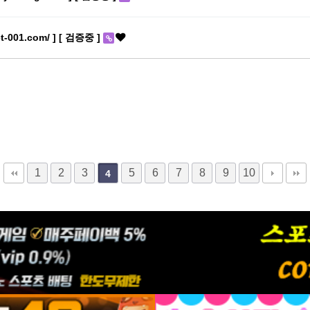
001.com/ ] [ 검증중 ]
1
2
3
5
6
7
8
9
10
4