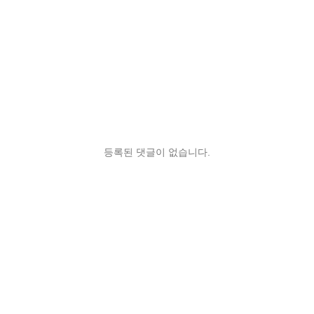
등록된 댓글이 없습니다.