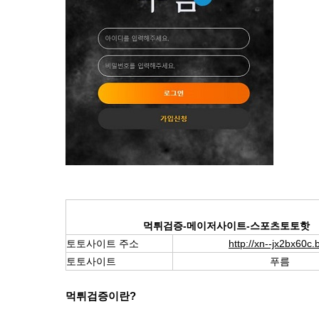
먹튀검증-메이저사이트-스포츠토토핫
토토사이트 주소
http://xn--jx2bx60c.b
토토사이트
푸름
먹튀검증이란?