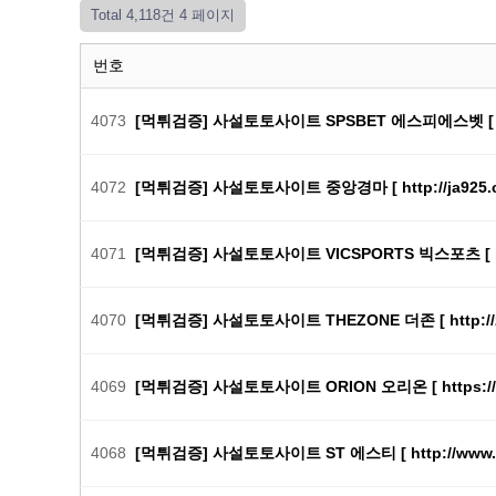
Total 4,118건
4 페이지
번호
4073
[먹튀검증] 사설토토사이트 SPSBET 에스피에스벳 [ https
4072
[먹튀검증] 사설토토사이트 중앙경마 [ http://ja925.c
4071
[먹튀검증] 사설토토사이트 VICSPORTS 빅스포츠 [ https
4070
[먹튀검증] 사설토토사이트 THEZONE 더존 [ http://zb-
4069
[먹튀검증] 사설토토사이트 ORION 오리온 [ https://br
4068
[먹튀검증] 사설토토사이트 ST 에스티 [ http://www.ss