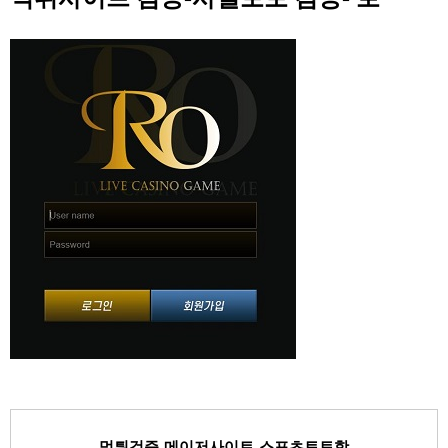
먹튀검증-메이저사이트-스포츠토토핫