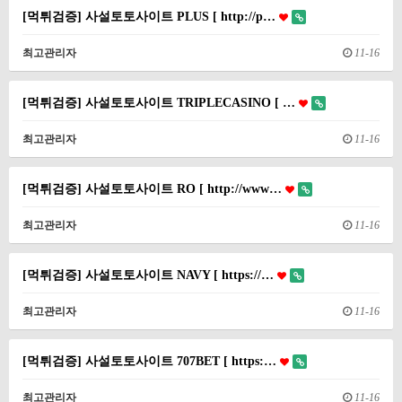
[먹튀검증] 사설토토사이트 PLUS [ http://p…
최고관리자
11-16
[먹튀검증] 사설토토사이트 TRIPLECASINO [ …
최고관리자
11-16
[먹튀검증] 사설토토사이트 RO [ http://www…
최고관리자
11-16
[먹튀검증] 사설토토사이트 NAVY [ https://…
최고관리자
11-16
[먹튀검증] 사설토토사이트 707BET [ https:…
최고관리자
11-16