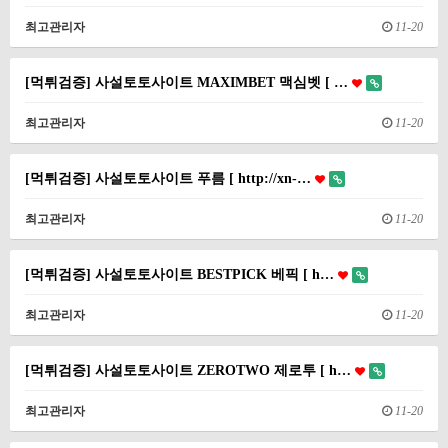
최고관리자
11-20
[먹튀검증] 사설토토사이트 MAXIMBET 맥심벳 [ …
최고관리자
11-20
[먹튀검증] 사설토토사이트 푸름 [ http://xn-…
최고관리자
11-20
[먹튀검증] 사설토토사이트 BESTPICK 베픽 [ h…
최고관리자
11-20
[먹튀검증] 사설토토사이트 ZEROTWO 제로투 [ h…
최고관리자
11-20