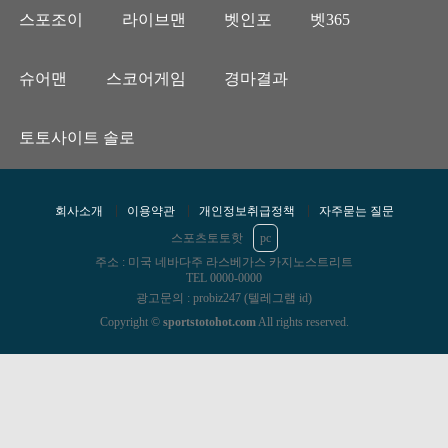
스포조이
라이브맨
벳인포
벳365
슈어맨
스코어게임
경마결과
토토사이트 솔로
회사소개
이용약관
개인정보취급정책
자주묻는 질문
스포츠토토핫
pc
주소 : 미국 네바다주 라스베가스 카지노스트리트
TEL 0000-0000
광고문의 : probiz247 (텔레그램 id)
Copyright ©
sportstotohot.com
All rights reserved.