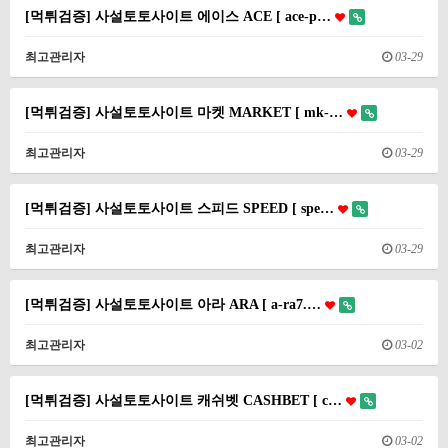
[먹튀검증] 사설토토사이트 에이스 ACE [ ace-p…
최고관리자
03-29
[먹튀검증] 사설토토사이트 마켓 MARKET [ mk-…
최고관리자
03-29
[먹튀검증] 사설토토사이트 스피드 SPEED [ spe…
최고관리자
03-29
[먹튀검증] 사설토토사이트 아라 ARA [ a-ra7.…
최고관리자
03-02
[먹튀검증] 사설토토사이트 캐쉬벳 CASHBET [ c…
최고관리자
03-02