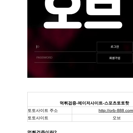
먹튀검증-메이저사이트-스포츠토토핫
토토사이트 주소
http://orb-888.com
토토사이트
오브
먹튀검증이란?