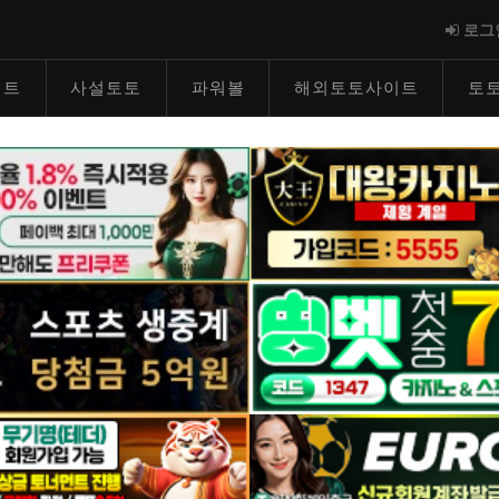
로그
이트
사설토토
파워볼
해외토토사이트
토