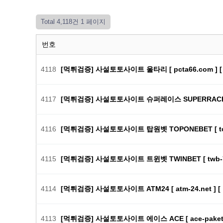
Total 4,118건
1 페이지
번호
4118
[먹튀검증] 사설토토사이트 울타리 [ pcta66.com ] 
4117
[먹튀검증] 사설토토사이트 슈퍼레이스 SUPERRACE [ n
4116
[먹튀검증] 사설토토사이트 탑원벳 TOPONEBET [ top-
4115
[먹튀검증] 사설토토사이트 트윈벳 TWINBET [ twb-79
4114
[먹튀검증] 사설토토사이트 ATM24 [ atm-24.net ] 
4113
[먹튀검증] 사설토토사이트 에이스 ACE [ ace-paket.