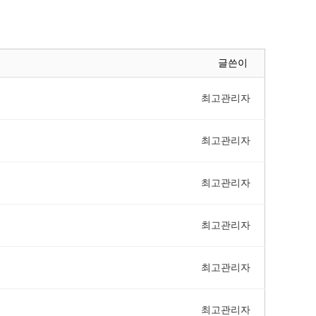
글쓴이
최고관리자
최고관리자
최고관리자
최고관리자
최고관리자
최고관리자