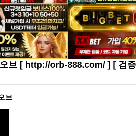
http://orb-888.com/ ] [ 검증
 오브