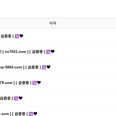
제목
[ 검증중 ]
c7631.com ] [ 검증중 ]
5882.com ] [ 검증중 ]
.com ] [ 검증중 ]
[ 검증중 ]
com ] [ 검증중 ]