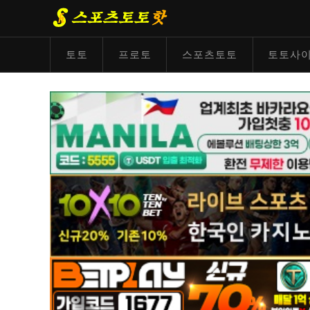
토토
프로토
스포츠토토
토토사