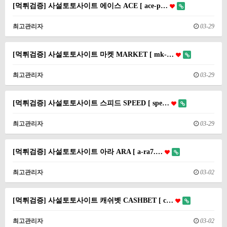
[먹튀검증] 사설토토사이트 에이스 ACE [ ace-p…
최고관리자
03-29
[먹튀검증] 사설토토사이트 마켓 MARKET [ mk-…
최고관리자
03-29
[먹튀검증] 사설토토사이트 스피드 SPEED [ spe…
최고관리자
03-29
[먹튀검증] 사설토토사이트 아라 ARA [ a-ra7.…
최고관리자
03-02
[먹튀검증] 사설토토사이트 캐쉬벳 CASHBET [ c…
최고관리자
03-02