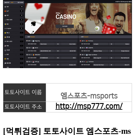
토토사이트 이름
엠스포츠-msports
http://msp777.com/
토토사이트 주소
[먹튀검증] 토토사이트 엠스포츠-ms