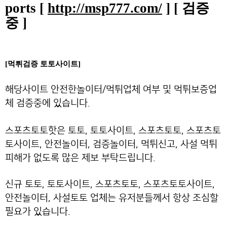
ports [
http://msp777.com/
] [ 검증
중 ]
[먹튀검증 토토사이트]
해당사이트 안전한놀이터/먹튀업체 여부 및 먹튀보증업
체 검증중에 있습니다.
스포츠토토핫은 토토, 토토사이트, 스포츠토토, 스포츠토
토사이트, 안전놀이터, 검증놀이터, 먹튀신고, 사설 먹튀
피해가 없도록 많은 제보 부탁드립니다.
신규 토토, 토토사이트, 스포츠토토, 스포츠토토사이트,
안전놀이터, 사설토토 업체는 유저분들께서 항상 조심할
필요가 있습니다.