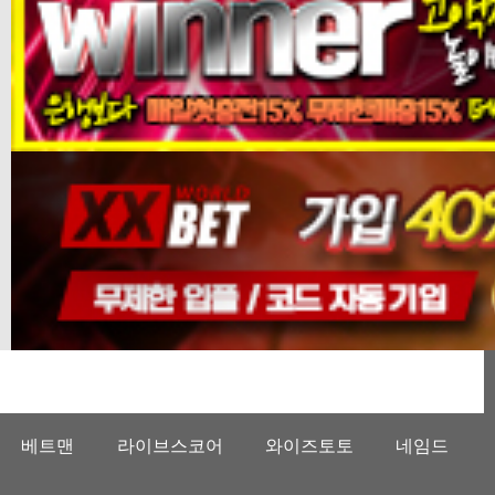
베트맨
라이브스코어
와이즈토토
네임드