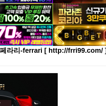
rrari [ http://frri99.com/ 