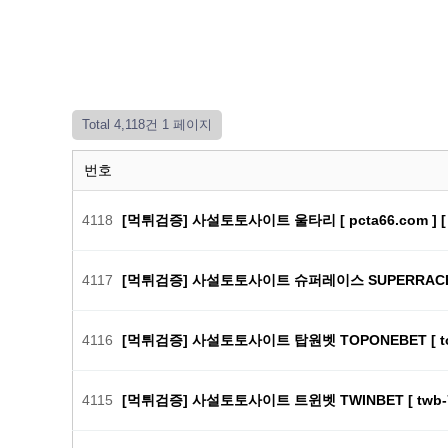
Total 4,118건
1 페이지
번호
4118
[먹튀검증] 사설토토사이트 울타리 [ pcta66.com ] 
4117
[먹튀검증] 사설토토사이트 슈퍼레이스 SUPERRACE [ n
4116
[먹튀검증] 사설토토사이트 탑원벳 TOPONEBET [ top-
4115
[먹튀검증] 사설토토사이트 트윈벳 TWINBET [ twb-79