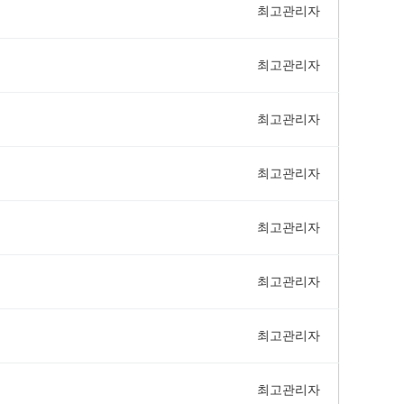
최고관리자
최고관리자
최고관리자
최고관리자
최고관리자
최고관리자
최고관리자
최고관리자