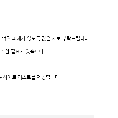
 먹튀 피해가 없도록 많은 제보 부탁드립니다.
조심할 필요가 있습니다.
튀사이트 리스트를 제공합니다.