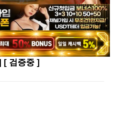
] [ 검증중 ]