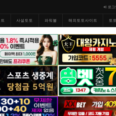
로그
이트
사설토토
파워볼
해외토토사이트
토