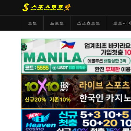
토토
프로토
스포츠토토
토토사