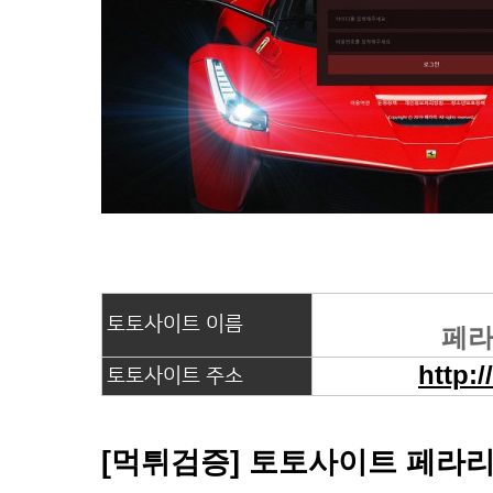
토토사이트 이름
페라리
http:/
토토사이트 주소
[먹튀검증] 토토사이트 페라리-fe