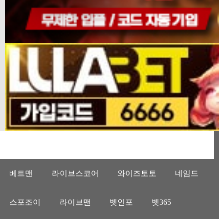
베트맨
라이브스코어
와이즈토토
네임드
스포조이
라이브맨
벳인포
벳365