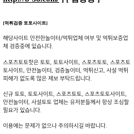
[먹튀검증 토토사이트]
해당사이트 안전한놀이터/먹튀업체 여부 및 먹튀보증업
체 검증중에 있습니다.
스포츠토토핫은 토토, 토토사이트, 스포츠토토, 스포츠토
토사이트, 안전놀이터, 검증놀이터, 먹튀신고, 사설 먹튀
피해가 없도록 많은 제보 부탁드립니다.
신규 토토, 토토사이트, 스포츠토토, 스포츠토토사이트,
안전놀이터, 사설토토 업체는 유저분들께서 항상 조심할
필요가 있습니다.
이용에는 문제가 없으나 주의하시길 바랍니다.