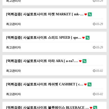
최고관리자
03-29
[먹튀검증] 사설토토사이트 마켓 MARKET [ mk-…
최고관리자
03-29
[먹튀검증] 사설토토사이트 스피드 SPEED [ spe…
최고관리자
03-29
[먹튀검증] 사설토토사이트 아라 ARA [ a-ra7.…
최고관리자
03-02
[먹튀검증] 사설토토사이트 캐쉬벳 CASHBET [ c…
최고관리자
03-02
[먹튀검증] 사설토토사이트 블루레이스 BLUERACE …