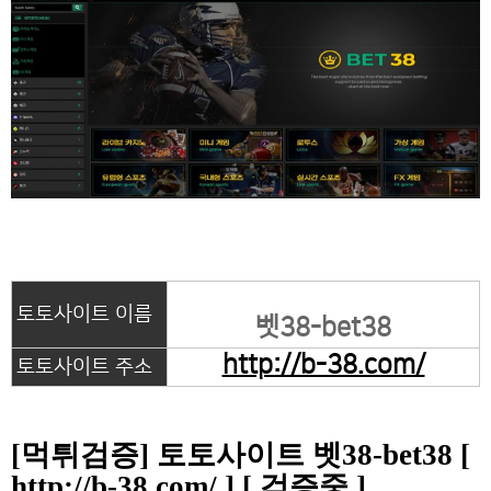
토토사이트 이름
벳38-bet38
http://b-38.com/
토토사이트 주소
[먹튀검증] 토토사이트 벳38-bet38 [
http://b-38.com/
] [ 검증중 ]