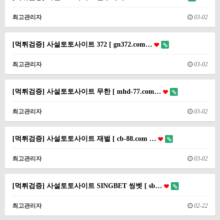
최고관리자
03-02
[먹튀검증] 사설토토사이트 372 [ gn372.com…
최고관리자
03-02
[먹튀검증] 사설토토사이트 무한 [ mhd-77.com…
최고관리자
03-02
[먹튀검증] 사설토토사이트 재벌 [ cb-88.com …
최고관리자
03-02
[먹튀검증] 사설토토사이트 SINGBET 씽벳 [ sb…
최고관리자
02-22