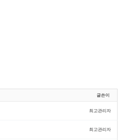
글쓴이
최고관리자
최고관리자