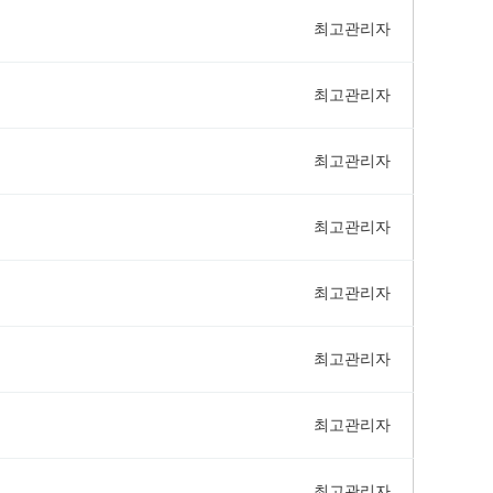
최고관리자
최고관리자
최고관리자
최고관리자
최고관리자
최고관리자
최고관리자
최고관리자