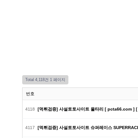
Total 4,118건
1 페이지
번호
4118
[먹튀검증] 사설토토사이트 울타리 [ pcta66.com ] 
4117
[먹튀검증] 사설토토사이트 슈퍼레이스 SUPERRACE [ n