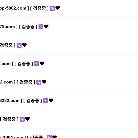
5882.com ] [ 검증중 ]
.com ] [ 검증중 ]
[ 검증중 ]
com ] [ 검증중 ]
com ] [ 검증중 ]
82.com ] [ 검증중 ]
 [ 검증중 ]
004.com ] [ 검증중 ]