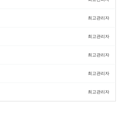
최고관리자
최고관리자
최고관리자
최고관리자
최고관리자