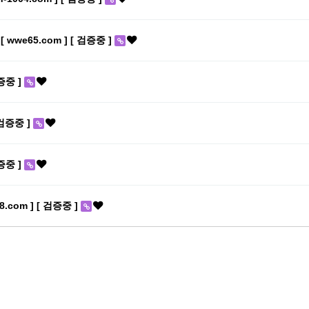
we65.com ] [ 검증중 ]
증중 ]
 검증중 ]
증중 ]
com ] [ 검증중 ]