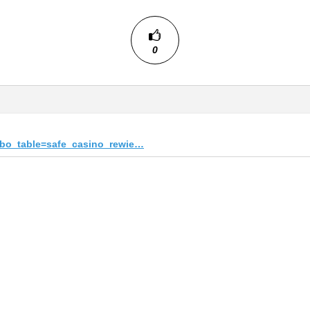
0
?bo_table=safe_casino_rewie…