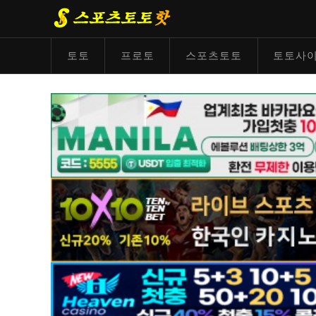
토토
프로토
스포츠토토
토토사