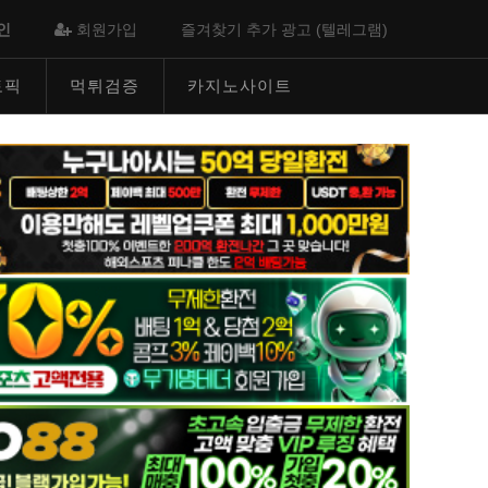
인
회원가입
즐겨찾기 추가 광고 (텔레그램)
토픽
먹튀검증
카지노사이트