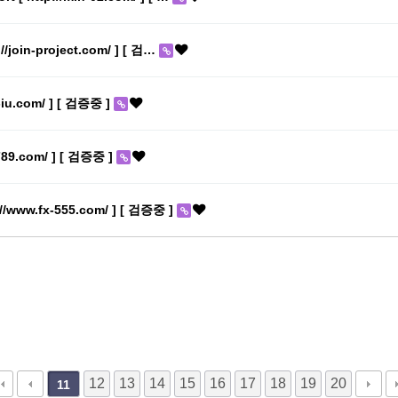
in-project.com/ ] [ 검…
.com/ ] [ 검증중 ]
9.com/ ] [ 검증중 ]
w.fx-555.com/ ] [ 검증중 ]
12
13
14
15
16
17
18
19
20
11