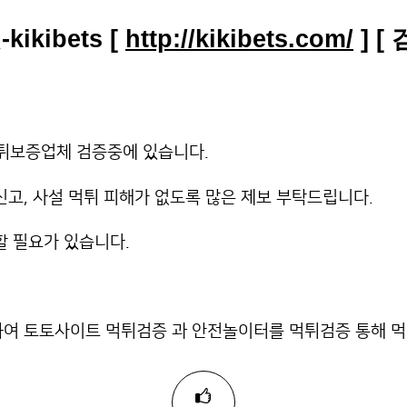
kibets [
http://kikibets.com/
] [
튀보증업체 검증중에 있습니다.
고, 사설 먹튀 피해가 없도록 많은 제보 부탁드립니다.
할 필요가 있습니다.
여 토토사이트 먹튀검증 과 안전놀이터를 먹튀검증 통해 