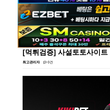
[먹튀검증] 사설토토사이트 키키벳-ki
최고관리자
0건