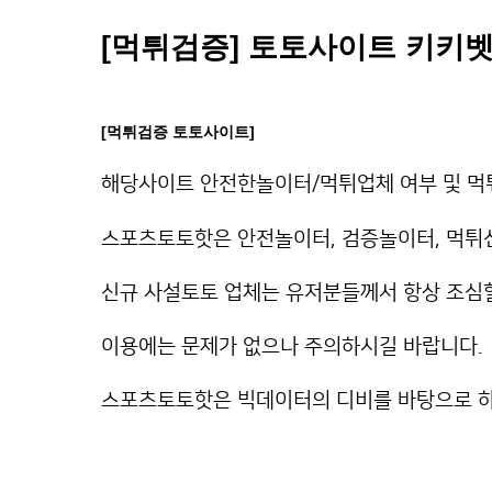
[먹튀검증] 토토사이트 키키벳-ki
[먹튀검증 토토사이트]
해당사이트 안전한놀이터/먹튀업체 여부 및 먹
스포츠토토핫은 안전놀이터, 검증놀이터, 먹튀신
신규 사설토토 업체는 유저분들께서 항상 조심
이용에는 문제가 없으나 주의하시길 바랍니다.
스포츠토토핫은 빅데이터의 디비를 바탕으로 하