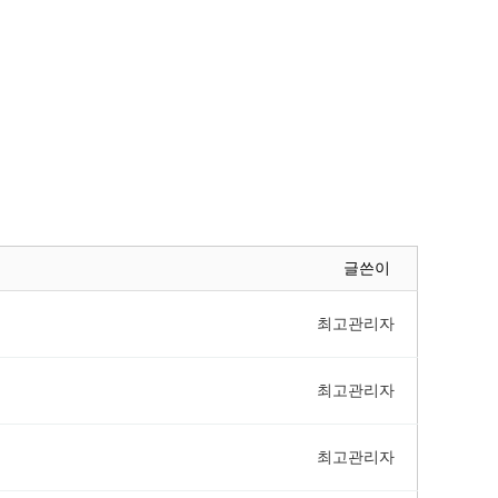
글쓴이
최고관리자
최고관리자
최고관리자