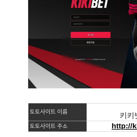
토토사이트 이름
키키벳-
http://
토토사이트 주소