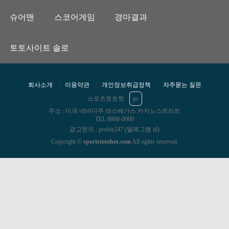
슈어맨
스코어게임
경마결과
토토사이트 솔로
회사소개
이용약관
개인정보취급정책
자주묻는 질문
스포츠토토핫
pc
주소 : 미국 네바다주 라스베가스 카지노스트리트
TEL 0000-0000
광고문의 : probiz247 (텔레그램 id)
Copyright ©
sportstotohot.com
All rights reserved.