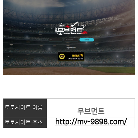
토토사이트 이름
무브먼트
http://mv-9898.com/
토토사이트 주소