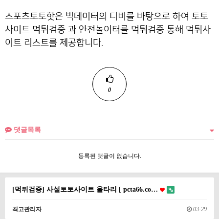
스포츠토토핫은 빅데이터의 디비를 바탕으로 하여 토토
사이트 먹튀검증 과 안전놀이터를 먹튀검증 통해 먹튀사
이트 리스트를 제공합니다.
0
댓글목록
등록된 댓글이 없습니다.
[먹튀검증] 사설토토사이트 울타리 [ pcta66.co…
최고관리자
03-29