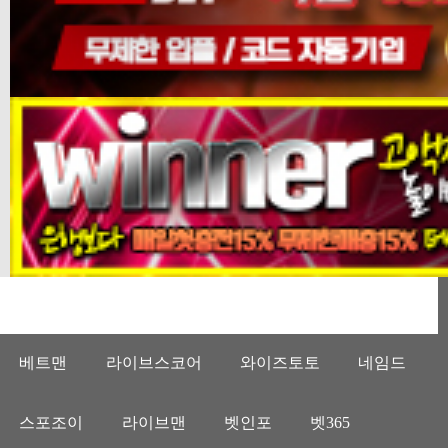
베트맨
라이브스코어
와이즈토토
네임드
스포조이
라이브맨
벳인포
벳365