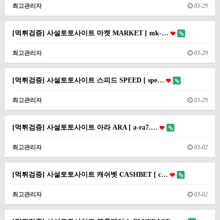
최고관리자
03-29
[먹튀검증] 사설토토사이트 마켓 MARKET [ mk-…
최고관리자
03-29
[먹튀검증] 사설토토사이트 스피드 SPEED [ spe…
최고관리자
03-29
[먹튀검증] 사설토토사이트 아라 ARA [ a-ra7.…
최고관리자
03-02
[먹튀검증] 사설토토사이트 캐쉬벳 CASHBET [ c…
최고관리자
03-02