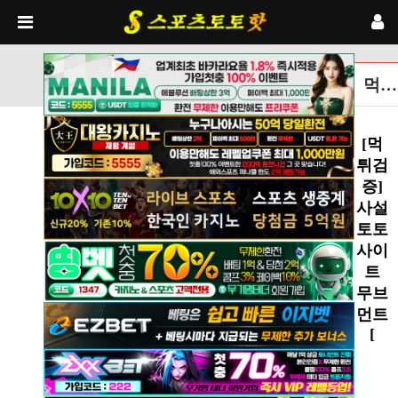
먹튀검증토토사이트 글보기
[먹
튀검
증]
사설
토토
사이
트
무브
먼트
[