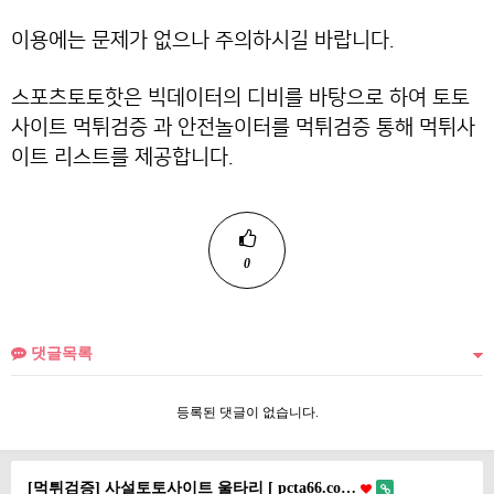
이용에는 문제가 없으나 주의하시길 바랍니다.
스포츠토토핫은 빅데이터의 디비를 바탕으로 하여 토토
사이트 먹튀검증 과 안전놀이터를 먹튀검증 통해 먹튀사
이트 리스트를 제공합니다.
0
댓글목록
등록된 댓글이 없습니다.
[먹튀검증] 사설토토사이트 울타리 [ pcta66.co…