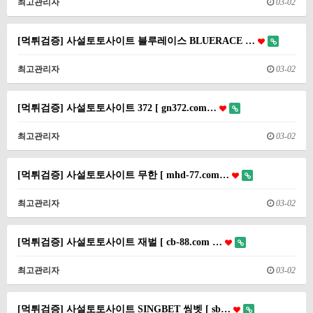
최고관리자
03-02
[먹튀검증] 사설토토사이트 블루레이스 BLUERACE …
최고관리자
03-02
[먹튀검증] 사설토토사이트 372 [ gn372.com…
최고관리자
03-02
[먹튀검증] 사설토토사이트 무한 [ mhd-77.com…
최고관리자
03-02
[먹튀검증] 사설토토사이트 재벌 [ cb-88.com …
최고관리자
03-02
[먹튀검증] 사설토토사이트 SINGBET 씽벳 [ sb…