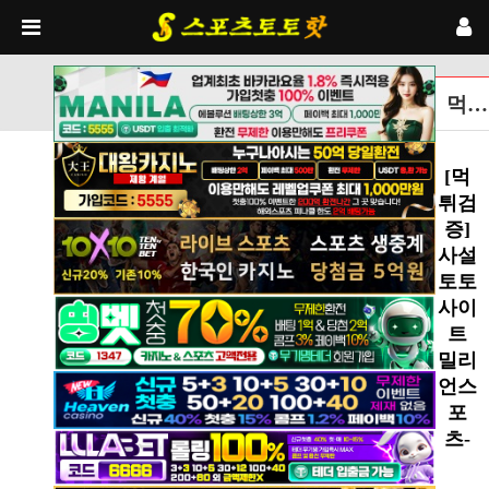
먹튀검증토토사이트 글보기
[먹
튀검
증]
사설
토토
사이
트
밀리
언스
포
츠-