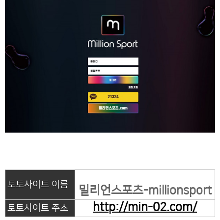
토토사이트 이름
밀리언스포츠-millionsport
http://min-02.com/
토토사이트 주소