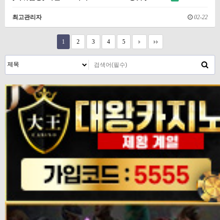
최고관리자
02-22
1
2
3
4
5