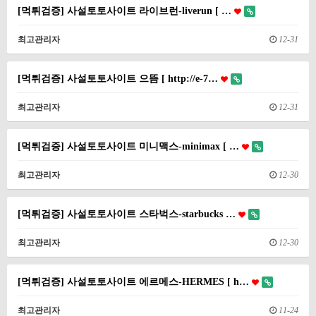
[먹튀검증] 사설토토사이트 라이브런-liverun [ …
최고관리자
12-31
[먹튀검증] 사설토토사이트 으뜸 [ http://e-7…
최고관리자
12-31
[먹튀검증] 사설토토사이트 미니맥스-minimax [ …
최고관리자
12-30
[먹튀검증] 사설토토사이트 스타벅스-starbucks …
최고관리자
12-30
[먹튀검증] 사설토토사이트 에르메스-HERMES [ h…
최고관리자
11-24