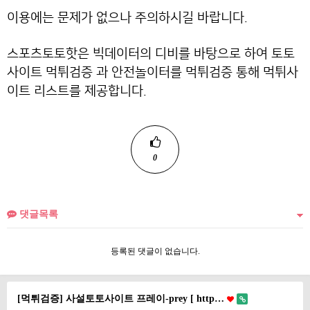
이용에는 문제가 없으나 주의하시길 바랍니다.
스포츠토토핫은 빅데이터의 디비를 바탕으로 하여 토토
사이트 먹튀검증 과 안전놀이터를 먹튀검증 통해 먹튀사
이트 리스트를 제공합니다.
0
댓글목록
등록된 댓글이 없습니다.
[먹튀검증] 사설토토사이트 프레이-prey [ http…