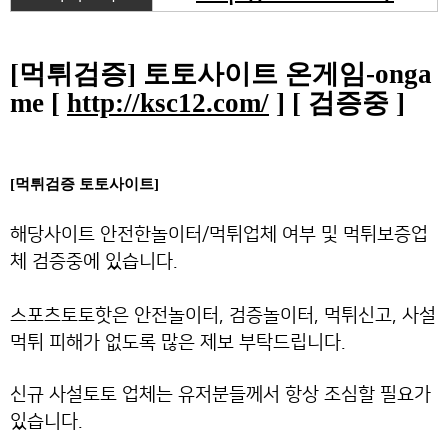
[먹튀검증] 토토사이트 온게임-onga
me [
http://ksc12.com/
] [ 검증중 ]
[먹튀검증 토토사이트]
해당사이트 안전한놀이터/먹튀업체 여부 및 먹튀보증업
체 검증중에 있습니다.
스포츠토토핫은 안전놀이터, 검증놀이터, 먹튀신고, 사설
먹튀 피해가 없도록 많은 제보 부탁드립니다.
신규 사설토토 업체는 유저분들께서 항상 조심할 필요가
있습니다.