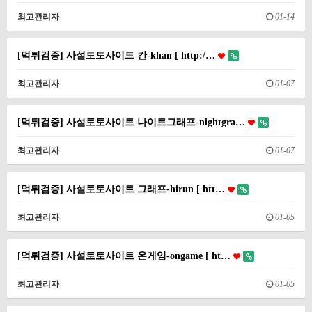
최고관리자
01-14
[먹튀검증] 사설토토사이트 칸-khan [ http:/…
최고관리자
01-07
[먹튀검증] 사설토토사이트 나이트그래프-nightgra…
최고관리자
01-07
[먹튀검증] 사설토토사이트 그래프-hirun [ htt…
최고관리자
01-05
[먹튀검증] 사설토토사이트 온게임-ongame [ ht…
최고관리자
01-05