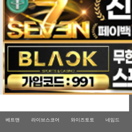
베트맨
라이브스코어
와이즈토토
네임드