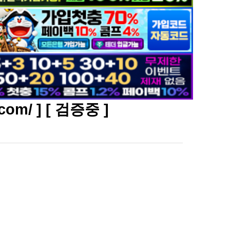
om/ ] [ 검증중 ]