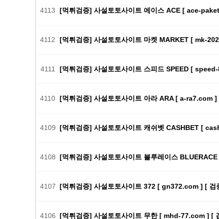
4113
[먹튀검증] 사설토토사이트 에이스 ACE [ ace-paket.
4112
[먹튀검증] 사설토토사이트 마켓 MARKET [ mk-2022.
4111
[먹튀검증] 사설토토사이트 스피드 SPEED [ speed-82
4110
[먹튀검증] 사설토토사이트 아라 ARA [ a-ra7.com ]
4109
[먹튀검증] 사설토토사이트 캐쉬벳 CASHBET [ cash-1
4108
[먹튀검증] 사설토토사이트 블루레이스 BLUERACE [ w
4107
[먹튀검증] 사설토토사이트 372 [ gn372.com ] [ 검
4106
[먹튀검증] 사설토토사이트 무한 [ mhd-77.com ] [