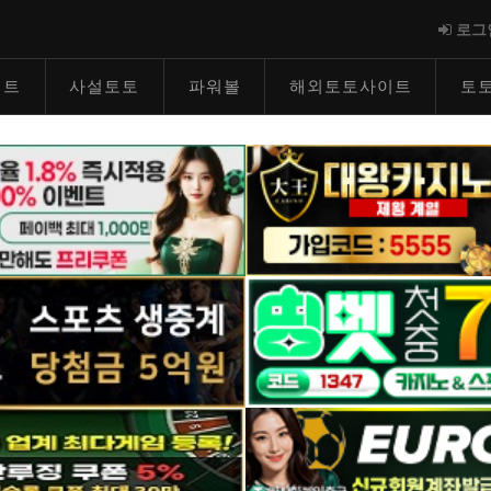
로그
이트
사설토토
파워볼
해외토토사이트
토