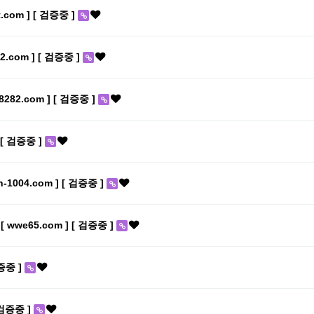
com ] [ 검증중 ]
com ] [ 검증중 ]
82.com ] [ 검증중 ]
 [ 검증중 ]
004.com ] [ 검증중 ]
we65.com ] [ 검증중 ]
증중 ]
 검증중 ]