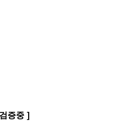
[ 검증중 ]