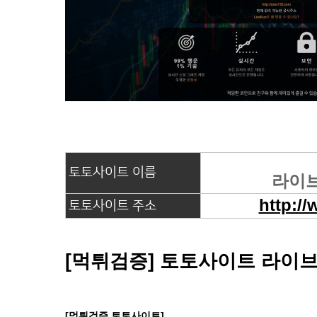
토토사이트 이름
라이브런
http:/
토토사이트 주소
[먹튀검증] 토토사이트 라이브런-
[먹튀검증 토토사이트]