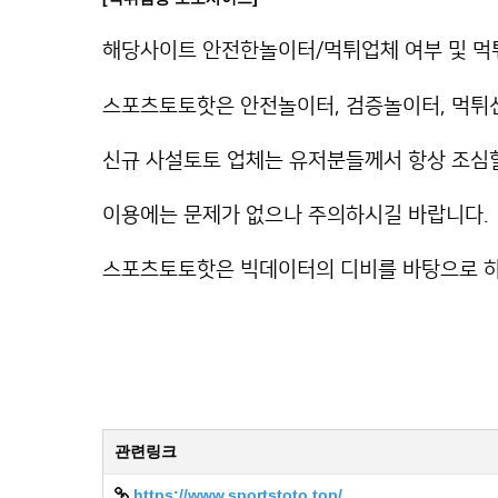
해당사이트 안전한놀이터/먹튀업체 여부 및 먹
스포츠토토핫은 안전놀이터, 검증놀이터, 먹튀신
신규 사설토토 업체는 유저분들께서 항상 조심
이용에는 문제가 없으나 주의하시길 바랍니다.
스포츠토토핫은 빅데이터의 디비를 바탕으로 하
관련링크
https://www.sportstoto.top/