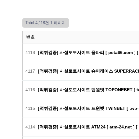
Total 4,118건
1 페이지
번호
4118
[먹튀검증] 사설토토사이트 울타리 [ pcta66.com ] 
4117
[먹튀검증] 사설토토사이트 슈퍼레이스 SUPERRACE [ n
4116
[먹튀검증] 사설토토사이트 탑원벳 TOPONEBET [ top-
4115
[먹튀검증] 사설토토사이트 트윈벳 TWINBET [ twb-79
4114
[먹튀검증] 사설토토사이트 ATM24 [ atm-24.net ] 