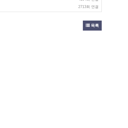
2713회 연결
목록