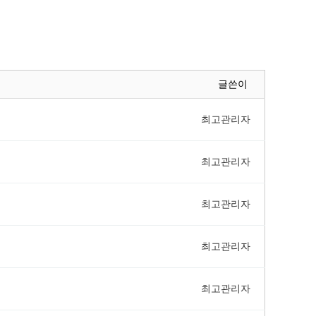
글쓴이
최고관리자
최고관리자
최고관리자
최고관리자
최고관리자